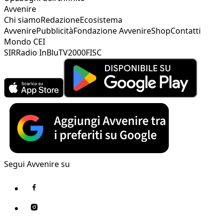
Avvenire
Chi siamo
Redazione
Ecosistema
Avvenire
Pubblicità
Fondazione Avvenire
Shop
Contatti
Mondo CEI
SIR
Radio InBlu
TV2000
FISC
Segui Avvenire su