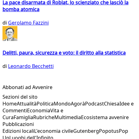
La pace disarmata di Roblat, lo scienziato che lasciò la
bomba atomica
di
Gerolamo Fazzini
Delitti, paura, sicurezza e voto: il diritto alla statistica
di
Leonardo Becchetti
Abbonati ad Avvenire
Sezioni del sito
Home
Attualità
Politica
Mondo
Agorà
Podcast
Chiesa
Idee e
Commenti
Economia
Vita e
Cura
Famiglia
Rubriche
Multimedia
Ecosistema avvenire
Pubblicazioni
Edizioni locali
L'economia civile
Gutenberg
Popotus
Pop
Up
Luoghi dell'Infinito