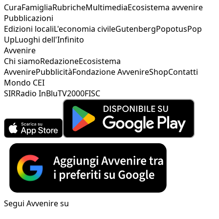
Cura
Famiglia
Rubriche
Multimedia
Ecosistema avvenire
Pubblicazioni
Edizioni locali
L'economia civile
Gutenberg
Popotus
Pop
Up
Luoghi dell'Infinito
Avvenire
Chi siamo
Redazione
Ecosistema
Avvenire
Pubblicità
Fondazione Avvenire
Shop
Contatti
Mondo CEI
SIR
Radio InBlu
TV2000
FISC
Segui Avvenire su