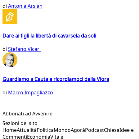
di
Antonia Arslan
Dare ai figli la libertà di cavarsela da soli
di
Stefano Vicari
Guardiamo a Ceuta e ricordiamoci della Vlora
di
Marco Impagliazzo
Abbonati ad Avvenire
Sezioni del sito
Home
Attualità
Politica
Mondo
Agorà
Podcast
Chiesa
Idee e
Commenti
Economia
Vita e