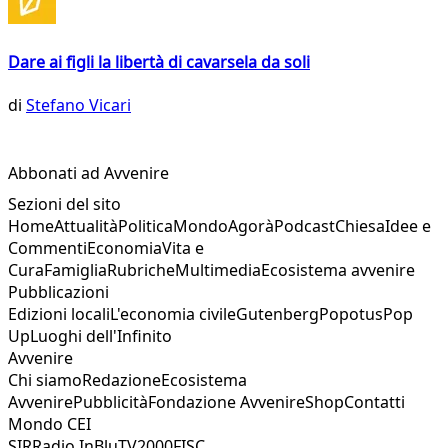
Dare ai figli la libertà di cavarsela da soli
di
Stefano Vicari
Abbonati ad Avvenire
Sezioni del sito
Home
Attualità
Politica
Mondo
Agorà
Podcast
Chiesa
Idee e
Commenti
Economia
Vita e
Cura
Famiglia
Rubriche
Multimedia
Ecosistema avvenire
Pubblicazioni
Edizioni locali
L'economia civile
Gutenberg
Popotus
Pop
Up
Luoghi dell'Infinito
Avvenire
Chi siamo
Redazione
Ecosistema
Avvenire
Pubblicità
Fondazione Avvenire
Shop
Contatti
Mondo CEI
SIR
Radio InBlu
TV2000
FISC