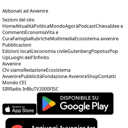
Abbonati ad Avvenire
Sezioni del sito
Home
Attualità
Politica
Mondo
Agorà
Podcast
Chiesa
Idee e
Commenti
Economia
Vita e
Cura
Famiglia
Rubriche
Multimedia
Ecosistema avvenire
Pubblicazioni
Edizioni locali
L'economia civile
Gutenberg
Popotus
Pop
Up
Luoghi dell'Infinito
Avvenire
Chi siamo
Redazione
Ecosistema
Avvenire
Pubblicità
Fondazione Avvenire
Shop
Contatti
Mondo CEI
SIR
Radio InBlu
TV2000
FISC