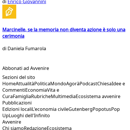
di
Enrico Giovannini
Marcinelle, se la memoria non diventa azione è solo una
cerimonia
di
Daniela Fumarola
Abbonati ad Avvenire
Sezioni del sito
Home
Attualità
Politica
Mondo
Agorà
Podcast
Chiesa
Idee e
Commenti
Economia
Vita e
Cura
Famiglia
Rubriche
Multimedia
Ecosistema avvenire
Pubblicazioni
Edizioni locali
L'economia civile
Gutenberg
Popotus
Pop
Up
Luoghi dell'Infinito
Avvenire
Chi siamo
Redazione
Ecosistema