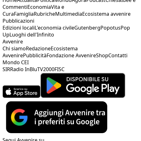
Commenti
Economia
Vita e
Cura
Famiglia
Rubriche
Multimedia
Ecosistema avvenire
Pubblicazioni
Edizioni locali
L'economia civile
Gutenberg
Popotus
Pop
Up
Luoghi dell'Infinito
Avvenire
Chi siamo
Redazione
Ecosistema
Avvenire
Pubblicità
Fondazione Avvenire
Shop
Contatti
Mondo CEI
SIR
Radio InBlu
TV2000
FISC
Segui Avvenire su