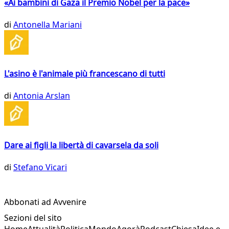
«Ai bambini di Gaza il Premio Nobel per la pace»
di
Antonella Mariani
L'asino è l'animale più francescano di tutti
di
Antonia Arslan
Dare ai figli la libertà di cavarsela da soli
di
Stefano Vicari
Abbonati ad Avvenire
Sezioni del sito
Home
Attualità
Politica
Mondo
Agorà
Podcast
Chiesa
Idee e