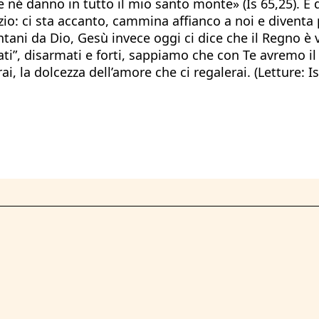
né danno in tutto il mio santo monte» (Is 65,25). È 
io: ci sta accanto, cammina affianco a noi e diventa 
ani da Dio, Gesù invece oggi ci dice che il Regno è v
i”, disarmati e forti, sappiamo che con Te avremo il
ai, la dolcezza dell’amore che ci regalerai. (Letture: 