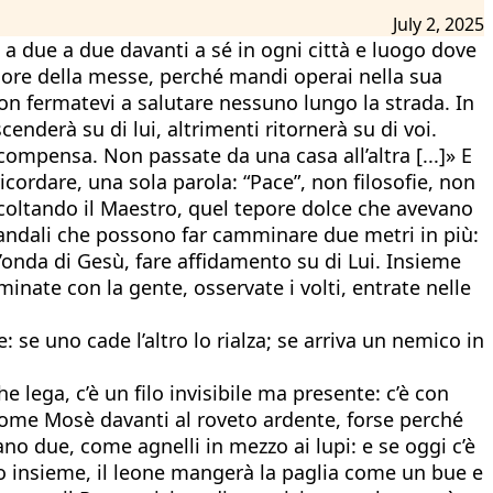
July 2, 2025
 a due a due davanti a sé in ogni città e luogo dove
nore della messe, perché mandi operai nella sua
on fermatevi a salutare nessuno lungo la strada. In
cenderà su di lui, altrimenti ritornerà su di voi.
compensa. Non passate da una casa all’altra [...]» E
icordare, una sola parola: “Pace”, non filosofie, non
ascoltando il Maestro, quel tepore dolce che avevano
 sandali che possono far camminare due metri in più:
l’onda di Gesù, fare affidamento su di Lui. Insieme
minate con la gente, osservate i volti, entrate nelle
 se uno cade l’altro lo rialza; se arriva un nemico in
lega, c’è un filo invisibile ma presente: c’è con
 come Mosè davanti al roveto ardente, forse perché
ano due, come agnelli in mezzo ai lupi: e se oggi c’è
o insieme, il leone mangerà la paglia come un bue e