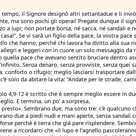
empo, il Signore designò altri settantadue e li inviò
nte, ma sono pochi gli operai! Pregate dunque il sig
 a lupi; non portate borsa, né sacca, né sandali e n
sa!”. Se vi sarà un figlio della pace, la vostra pace s
o che hanno, perché chi lavora ha diritto alla sua ri
 allegri e leggeri con in cuore un solo messaggio da r
Solo quella pace che avevano sentito bruciare dentro 
l’infinito. Senza denaro, senza provviste, senza quei
 conforto o rifugio; meglio lasciarsi trasportare dal
c’è solo da abitare la vita: “Andate per le strade, cam
olo 4,9-12 è scritto che è sempre meglio essere in due:
meglio. E termina, un po’ a sorpresa,
presto». Sembrano due, ma sono tre: c’è qualcuno che 
embrano due a piedi nudi e mani aperte, senza sandali
 forse perché è terra che già pare risplendere. Sembr
ne a ricordarci che «il lupo e l'agnello pascolerann