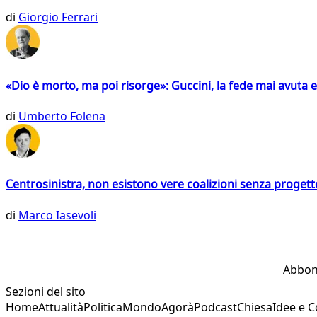
di
Giorgio Ferrari
«Dio è morto, ma poi risorge»: Guccini, la fede mai avuta 
di
Umberto Folena
Centrosinistra, non esistono vere coalizioni senza progett
di
Marco Iasevoli
Abbon
Sezioni del sito
Home
Attualità
Politica
Mondo
Agorà
Podcast
Chiesa
Idee e 