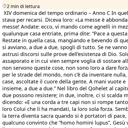
2 min di lettura
XIV domenica del tempo ordinario – Anno C In quel t
stava per recarsi. Diceva loro: «La messe è abbonda
messe! Andate: ecco, vi mando come agnelli in mezzo
qualunque casa entriate, prima dite: “Pace a questa ca
Restate in quella casa, mangiando e bevendo di quell
si avviano, a due a due, spogli di tutto. Se ne vanno
astrusi discorsi sulle prove dell’esistenza di Dio. 
assaporato e in cui vien sempre voglia di sostare al
non servono queste cose, non sono loro a dare forza,
per le strade del mondo, non c’è da inventare nulla, 
case, ascoltate il cuore della gente. A mani vuote e
insieme, a due a due.” Nel libro del Qohelet al capit
due possono resistere; in due, inoltre, ci si scalda 
dicendo: «E una corda a tre capi non si rompe tanto 
loro Colui che li ha mandati, la loro sola forza. S
la terra diventa sacra quando si è portatori di pace,
qualcuno convinto che “homo homini lupus”, Gesù vie