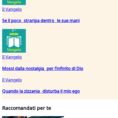
Il Vangelo
Se il poco straripa dentro le sue mani
Il Vangelo
Mossi dalla nostalgia per l’infinito di Dio
Il Vangelo
Quando la zizzania disturba il mio ego
Raccomandati per te