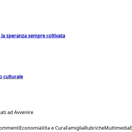
e la speranza sempre coltivata
o culturale
ati ad Avvenire
Commenti
Economia
Vita e Cura
Famiglia
Rubriche
Multimedia