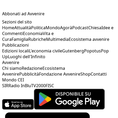
Abbonati ad Avvenire
Sezioni del sito
Home
Attualità
Politica
Mondo
Agorà
Podcast
Chiesa
Idee e
Commenti
Economia
Vita e
Cura
Famiglia
Rubriche
Multimedia
Ecosistema avvenire
Pubblicazioni
Edizioni locali
L'economia civile
Gutenberg
Popotus
Pop
Up
Luoghi dell'Infinito
Avvenire
Chi siamo
Redazione
Ecosistema
Avvenire
Pubblicità
Fondazione Avvenire
Shop
Contatti
Mondo CEI
SIR
Radio InBlu
TV2000
FISC