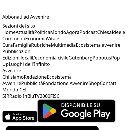
Abbonati ad Avvenire
Sezioni del sito
Home
Attualità
Politica
Mondo
Agorà
Podcast
Chiesa
Idee e
Commenti
Economia
Vita e
Cura
Famiglia
Rubriche
Multimedia
Ecosistema avvenire
Pubblicazioni
Edizioni locali
L'economia civile
Gutenberg
Popotus
Pop
Up
Luoghi dell'Infinito
Avvenire
Chi siamo
Redazione
Ecosistema
Avvenire
Pubblicità
Fondazione Avvenire
Shop
Contatti
Mondo CEI
SIR
Radio InBlu
TV2000
FISC