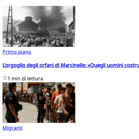
Primo piano
L’orgoglio degli orfani di Marcinelle: «Quegli uomini costr
1 min di lettura
Migranti