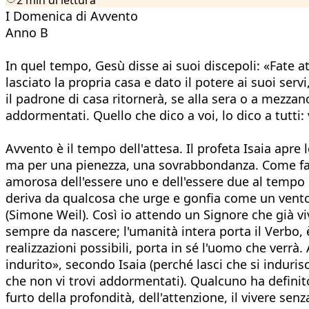
I Domenica di Avvento
Anno B
In quel tempo, Gesù disse ai suoi discepoli: «Fate
lasciato la propria casa e dato il potere ai suoi ser
il padrone di casa ritornerà, se alla sera o a mezzan
addormentati. Quello che dico a voi, lo dico a tutti: 
Avvento è il tempo dell'attesa. Il profeta Isaia apr
ma per una pienezza, una sovrabbondanza. Come fa o
amorosa dell'essere uno e dell'essere due al tempo 
deriva da qualcosa che urge e gonfia come un vento 
(Simone Weil). Così io attendo un Signore che già 
sempre da nascere; l'umanità intera porta il Verbo, è
realizzazioni possibili, porta in sé l'uomo che verrà.
indurito», secondo Isaia (perché lasci che si induris
che non vi trovi addormentati). Qualcuno ha definito
furto della profondità, dell'attenzione, il vivere se