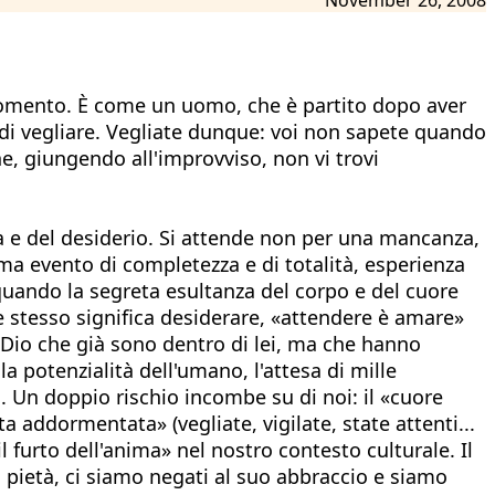
 momento. È come un uomo, che è partito dopo aver
re di vegliare. Vegliate dunque: voi non sapete quando
he, giungendo all'improvviso, non vi trovi
sa e del desiderio. Si attende non per una mancanza,
a evento di completezza e di totalità, esperienza
quando la segreta esultanza del corpo e del cuore
e stesso significa desiderare, «attendere è amare»
Dio che già sono dentro di lei, ma che hanno
a potenzialità dell'umano, l'attesa di mille
ri. Un doppio rischio incombe su di noi: il «cuore
a addormentata» (vegliate, vigilate, state attenti...
 furto dell'anima» nel nostro contesto culturale. Il
za pietà, ci siamo negati al suo abbraccio e siamo