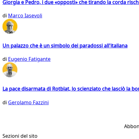
Giorgia e Pedro, i due «opposti» che tirando la corda risc
di
Marco Iasevoli
Un palazzo che è un simbolo dei paradossi all'italiana
di
Eugenio Fatigante
La pace disarmata di Rotblat, lo scienziato che lasciò la 
di
Gerolamo Fazzini
Abbon
Sezioni del sito