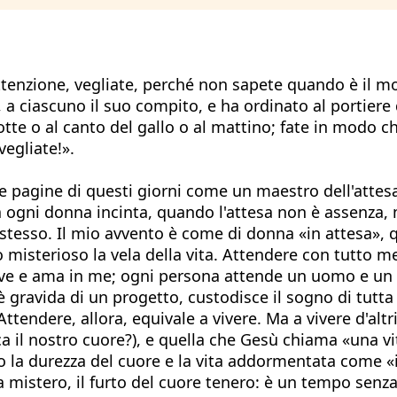
 attenzione, vegliate, perché non sapete quando è il
vi, a ciascuno il suo compito, e ha ordinato al portie
otte o al canto del gallo o al mattino; fate in modo c
vegliate!».
e le pagine di questi giorni come un maestro dell'atte
gni donna incinta, quando l'attesa non è assenza, m
stesso. Il mio avvento è come di donna «in attesa», 
misterioso la vela della vita. Attendere con tutto m
vive e ama in me; ogni persona attende un uomo e un 
 gravida di un progetto, custodisce il sogno di tutta l
 Attendere, allora, equivale a vivere. Ma a vivere d'alt
ca il nostro cuore?), e quella che Gesù chiama «una vit
 la durezza del cuore e la vita addormentata come «il
nza mistero, il furto del cuore tenero: è un tempo sen