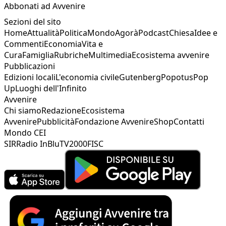
Abbonati ad Avvenire
Sezioni del sito
Home
Attualità
Politica
Mondo
Agorà
Podcast
Chiesa
Idee e
Commenti
Economia
Vita e
Cura
Famiglia
Rubriche
Multimedia
Ecosistema avvenire
Pubblicazioni
Edizioni locali
L'economia civile
Gutenberg
Popotus
Pop
Up
Luoghi dell'Infinito
Avvenire
Chi siamo
Redazione
Ecosistema
Avvenire
Pubblicità
Fondazione Avvenire
Shop
Contatti
Mondo CEI
SIR
Radio InBlu
TV2000
FISC