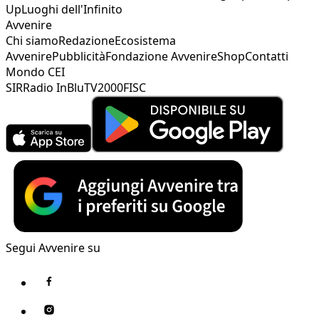
Up
Luoghi dell'Infinito
Avvenire
Chi siamo
Redazione
Ecosistema
Avvenire
Pubblicità
Fondazione Avvenire
Shop
Contatti
Mondo CEI
SIR
Radio InBlu
TV2000
FISC
Segui Avvenire su