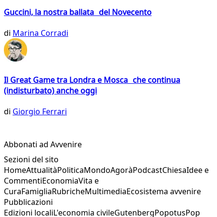
Guccini, la nostra ballata del Novecento
di
Marina Corradi
Il Great Game tra Londra e Mosca che continua
(indisturbato) anche oggi
di
Giorgio Ferrari
Abbonati ad Avvenire
Sezioni del sito
Home
Attualità
Politica
Mondo
Agorà
Podcast
Chiesa
Idee e
Commenti
Economia
Vita e
Cura
Famiglia
Rubriche
Multimedia
Ecosistema avvenire
Pubblicazioni
Edizioni locali
L'economia civile
Gutenberg
Popotus
Pop