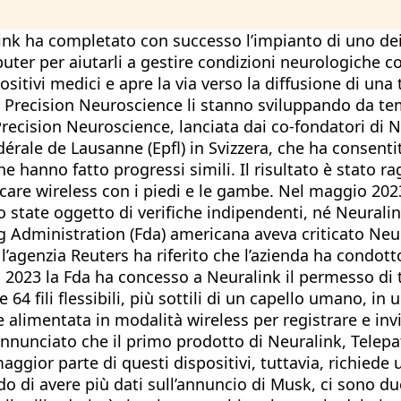
nk ha completato con successo l’impianto di uno dei 
puter per aiutarli a gestire condizioni neurologiche c
sitivi medici e apre la via verso la diffusione di un
e Precision Neuroscience li stanno sviluppando da te
Precision Neuroscience, lanciata dai co-fondatori di N
édérale de Lausanne (Epfl) in Svizzera, che ha consen
e hanno fatto progressi simili. Il risultato è stato r
are wireless con i piedi e le gambe. Nel maggio 2023 
o state oggetto di verifiche indipendenti, né Neurali
g Administration (Fda) americana aveva criticato Neu
 l’agenzia Reuters ha riferito che l’azienda ha condot
 2023 la Fda ha concesso a Neuralink il permesso di t
64 fili flessibili, più sottili di un capello umano, in 
alimentata in modalità wireless per registrare e invia
nunciato che il primo prodotto di Neuralink, Telepathy
ior parte di questi dispositivi, tuttavia, richiede 
 di avere più dati sull’annuncio di Musk, ci sono due