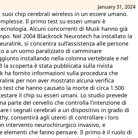
January 31, 2024
suoi chip cerebrali wireless in un essere umano.
omplesse. Il primo test su esseri umani è
a tecnologia. Alcuni concorrenti di Musk hanno già
mpo. Nel 2004 Blackrock Neurotech ha installato la
euralink, si concentra sull’assistenza alle persone
tito a un uomo paralizzato di camminare
aggiunto installando nella colonna vertebrale e nel
la scoperta è stata pubblicata sulla rivista
nk ha fornito informazioni sulla procedura che
ralink per non aver mostrato alcuna verifica
to test che hanno causato la morte di circa 1.500
estare il chip su esseri umani. Lo studio prevede
una parte del cervello che controlla l’intenzione di
re i segnali cerebrali a un dispositivo in grado di
, consentirà agli utenti di controllare i loro
un intervento neurochirurgico invasivo, e
 elementi che fanno pensare. Il primo è il ruolo di