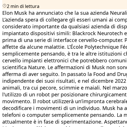
2 min di lettura
Elon Musk ha annunciato che la sua azienda Neurali
L’azienda spera di collegare gli esseri umani ai com
considerato importante da qualsiasi azienda di dispo
impiantato dispositivi simili: Blackrock Neurotech 
prima di una serie di interfacce cervello-computer. 
affette da alcune malattie. L’École Polytechnique F
semplicemente pensando, è tra le altre istituzioni ch
cervello impianti elettronici che potrebbero comunic
scientifica Nature. Le affermazioni di Musk non son
afferma di aver seguito. In passato la Food and Dru
indipendente dei suoi risultati, e nel dicembre 2022
animali, tra cui pecore, scimmie e maiali. Nel marzo
l'utilizzo di un robot per posizionare chirurgicamente 
movimento. Il robot utilizzerà un’impronta cerebrale 
decodificare i movimenti di un individuo. Musk ha an
telefoni o computer semplicemente pensando. La magg
attualmente è in fase di sperimentazione. Aspettando