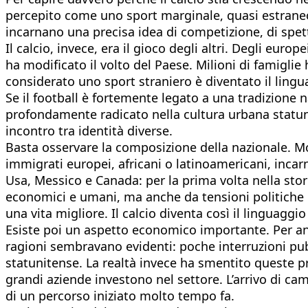
percepito come uno sport marginale, quasi estraneo a
incarnano una precisa idea di competizione, di spet
Il calcio, invece, era il gioco degli altri. Degli eur
ha modificato il volto del Paese. Milioni di famigli
considerato uno sport straniero è diventato il ling
Se il football è fortemente legato a una tradizione 
profondamente radicato nella cultura urbana statuni
incontro tra identità diverse.
Basta osservare la composizione della nazionale. Molt
immigrati europei, africani o latinoamericani, incar
Usa, Messico e Canada: per la prima volta nella stori
economici e umani, ma anche da tensioni politiche e
una vita migliore. Il calcio diventa così il linguagg
Esiste poi un aspetto economico importante. Per ann
ragioni sembravano evidenti: poche interruzioni pubb
statunitense. La realtà invece ha smentito queste pre
grandi aziende investono nel settore. L’arrivo di ca
di un percorso iniziato molto tempo fa.