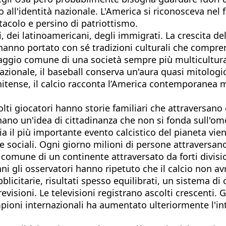
ll'identità nazionale. L'America si riconosceva nel fo
tacolo e persino di patriottismo.
opei, dei latinoamericani, degli immigrati. La crescita 
e hanno portato con sé tradizioni culturali che compr
uaggio comune di una società sempre più multicultura
nazionale, il baseball conserva un'aura quasi mitolog
tense, il calcio racconta l’America contemporanea me
i giocatori hanno storie familiari che attraversano con
nano un'idea di cittadinanza che non si fonda sull'om
a il più importante evento calcistico del pianeta vien
 sociali. Ogni giorno milioni di persone attraversan
io comune di un continente attraversato da forti divisi
i gli osservatori hanno ripetuto che il calcio non a
licitarie, risultati spesso equilibrati, un sistema di
visioni. Le televisioni registrano ascolti crescenti. 
mpioni internazionali ha aumentato ulteriormente l'int