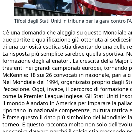
Tifosi degli Stati Uniti in tribuna per la gara contro l
C’è una domanda che aleggia su questo Mondiale ameri
due partite e qualificazione già ottenuta ai sedicesi
di una curiosità esotica stia diventando una delle 
La risposta più semplice sarebbe quella sportiva. Negl
formazione degli allenatori. La crescita della Major 
trasferiti nei grandi campionati europei, tornando po
McKennie: 18 sui 26 convocati in nazionale, pari a cir
Nel Mondiale del 1994, organizzato proprio dagli St
l'eccezione. Oggi, invece, il percorso di formazione 
come la Premier League inglese. Gli Stati Uniti ins
il mondo è andato in America per imparare la pallaca
riportano in nazionale competenze, cultura tattica e
È forse questo il dato più simbolico del Mondiale: 
torneo. E questo racconta molto non solo dell'evol
Per capire davvero perché il calcio stia crescendo 