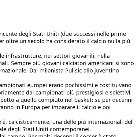
cente degli Stati Uniti (due successi nelle prime
er oltre un secolo ha considerato il calcio nulla più
 infrastrutture, nei settori giovanili, nella
onali. Sempre più giovani calciatori americani si sono
rnazionale. Dal milanista Pulisic allo juventino
 campionati europei erano pochissimi e costituivano
oriamente dai campionati più prestigiosi e selettivi
spetto a quello compiuto nel basket: se per decenni
vanno in Europa per imparare il calcio e poi
è, calcisticamente, una delle più internazionali del
le degli Stati Uniti contemporanei.
al campo. Per molti decenni il soccer è stato