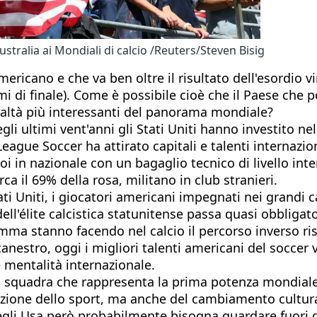
’Australia ai Mondiali di calcio /Reuters/Steven Bisig
cano e che va ben oltre il risultato dell'esordio vin
mi di finale). Come è possibile cioè che il Paese che p
realtà più interessanti del panorama mondiale?
i ultimi vent'anni gli Stati Uniti hanno investito nelle
League Soccer ha attirato capitali e talenti internazi
i in nazionale con un bagaglio tecnico di livello inte
ca il 69% della rosa, militano in club stranieri.
ati Uniti, i giocatori americani impegnati nei grandi
dell'élite calcistica statunitense passa quasi obbligat
omma stanno facendo nel calcio il percorso inverso ri
nestro, oggi i migliori talenti americani del soccer 
 mentalità internazionale.
la squadra che rappresenta la prima potenza mondiale 
uzione dello sport, ma anche del cambiamento cultura
negli Usa però probabilmente bisogna guardare fuori d