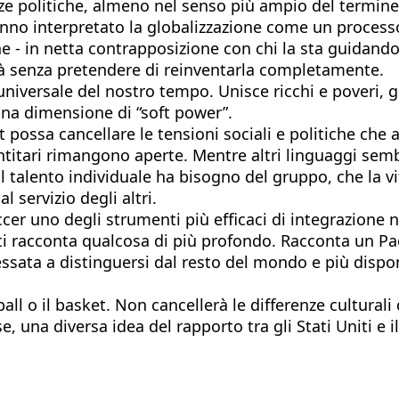
 politiche, almeno nel senso più ampio del termine. 
no interpretato la globalizzazione come un processo d
e - in netta contrapposizione con chi la sta guidando
ltà senza pretendere di reinventarla completamente.
universale del nostro tempo. Unisce ricchi e poveri, g
una dimensione di “soft power”.
ossa cancellare le tensioni sociali e politiche che a
dentitari rimangono aperte. Mentre altri linguaggi sem
talento individuale ha bisogno del gruppo, che la vitt
 servizio degli altri.
er uno degli strumenti più efficaci di integrazione nel
Uniti racconta qualcosa di più profondo. Racconta un 
ssata a distinguersi dal resto del mondo e più dispon
seball o il basket. Non cancellerà le differenze cultu
se, una diversa idea del rapporto tra gli Stati Uniti e 