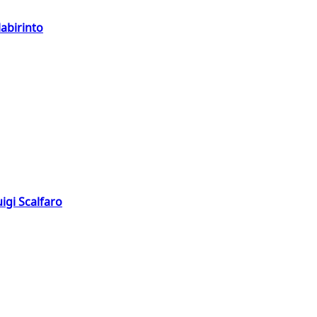
labirinto
igi Scalfaro