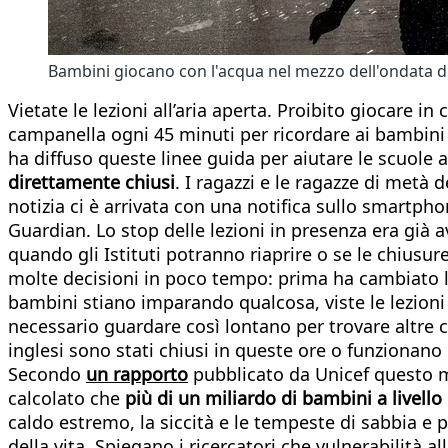
Bambini giocano con l'acqua nel mezzo dell'ondata d
Vietate le lezioni all’aria aperta. Proibito giocare i
campanella ogni 45 minuti per ricordare ai bambini d
ha diffuso queste linee guida per aiutare le scuole a
direttamente chiusi
. I ragazzi e le ragazze di metà 
notizia ci è arrivata con una notifica sullo smartp
Guardian. Lo stop delle lezioni in presenza era già 
quando gli Istituti potranno riaprire o se le chiusur
molte decisioni in poco tempo: prima ha cambiato lavo
bambini stiano imparando qualcosa, viste le lezioni
necessario guardare così lontano per trovare altre ch
inglesi sono stati chiusi in queste ore o funzionano 
Secondo
un rapporto
pubblicato da Unicef questo me
calcolato che
più di un miliardo di bambini a livell
caldo estremo, la siccità e le tempeste di sabbia e
della vita. Spiegano i ricercatori che vulnerabilità all