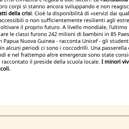
ro corpi si stanno ancora sviluppando e non reagiscon
ti della crisi
. Cioè la disponibilità di «servizi dai q
essibili o non sufficientemente resilienti agli estremi
 coltivare il proprio futuro. A livello mondiale, l’ulti
iare le classi furono 242 milioni di bambini in 85 Pae
 in Papua Nuova Guinea - racconta Unicef - gli studen
in alcuni periodi ci sono i coccodrilli. Una passerella
ndi e nel frattempo altre emergenze sono state consi
raccontato il preside della scuola locale.
I minori vi
coli.