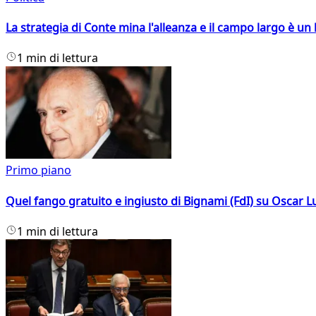
La strategia di Conte mina l'alleanza e il campo largo è un 
1 min di lettura
Primo piano
Quel fango gratuito e ingiusto di Bignami (FdI) su Oscar Lu
1 min di lettura