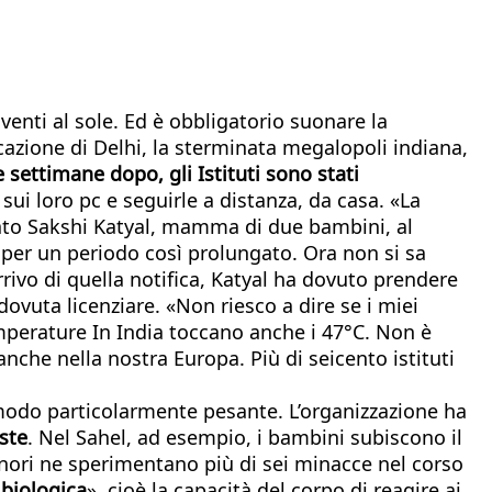
roventi al sole. Ed è obbligatorio suonare la
cazione di Delhi, la sterminata megalopoli indiana,
 settimane dopo, gli Istituti sono stati
 sui loro pc e seguirle a distanza, da casa. «La
ntato Sakshi Katyal, mamma di due bambini, al
i per un periodo così prolungato. Ora non si sa
rrivo di quella notifica, Katyal ha dovuto prendere
ovuta licenziare. «Non riesco a dire se i miei
emperature In India toccano anche i 47°C. Non è
nche nella nostra Europa. Più di seicento istituti
.
 modo particolarmente pesante. L’organizzazione ha
ste
. Nel Sahel, ad esempio, i bambini subiscono il
nori ne sperimentano più di sei minacce nel corso
 biologica
», cioè la capacità del corpo di reagire ai