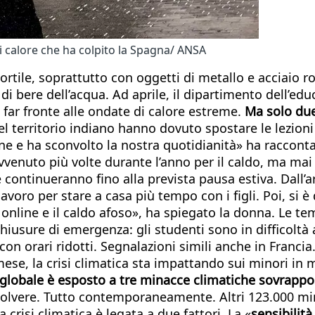
i calore che ha colpito la Spagna/ ANSA
n cortile, soprattutto con oggetti di metallo e acciaio 
i bere dell’acqua. Ad aprile, il dipartimento dell’edu
 far fronte alle ondate di calore estreme.
Ma solo due
del territorio indiano hanno dovuto spostare le lezioni
hone e ha sconvolto la nostra quotidianità» ha racco
avvenuto più volte durante l’anno per il caldo, ma ma
e continueranno fino alla prevista pausa estiva. Dall’a
ro per stare a casa più tempo con i figli. Poi, si è d
 online e il caldo afoso», ha spiegato la donna. Le t
iusure di emergenza: gli studenti sono in difficoltà a
con orari ridotti. Segnalazioni simili anche in Francia
se, la crisi climatica sta impattando sui minori in
o globale è esposto a tre minacce climatiche sovrappo
 polvere. Tutto contemporaneamente. Altri 123.000 mi
a crisi climatica è legata a due fattori. La «
sensibilità