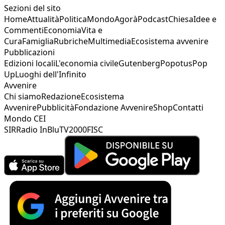
Sezioni del sito
Home
Attualità
Politica
Mondo
Agorà
Podcast
Chiesa
Idee e
Commenti
Economia
Vita e
Cura
Famiglia
Rubriche
Multimedia
Ecosistema avvenire
Pubblicazioni
Edizioni locali
L'economia civile
Gutenberg
Popotus
Pop
Up
Luoghi dell'Infinito
Avvenire
Chi siamo
Redazione
Ecosistema
Avvenire
Pubblicità
Fondazione Avvenire
Shop
Contatti
Mondo CEI
SIR
Radio InBlu
TV2000
FISC