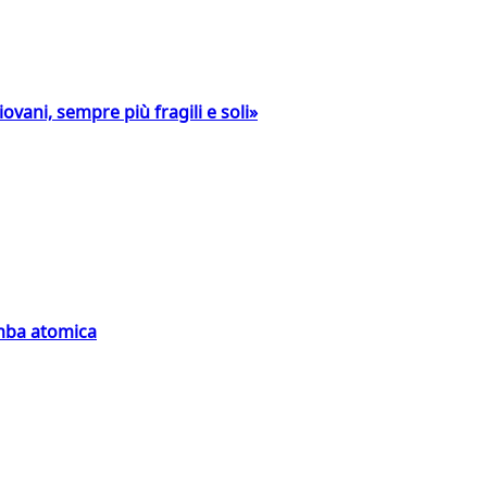
ovani, sempre più fragili e soli»
omba atomica