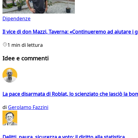
Dipendenze
Il vice di don Mazzi, Taverna: «Continueremo ad aiutare i gi
1 min di lettura
Idee e commenti
La pace disarmata di Roblat, lo scienziato che lasciò la b
di
Gerolamo Fazzini
Delitti, paura, sicurezza e voto: il diritto alla statistica