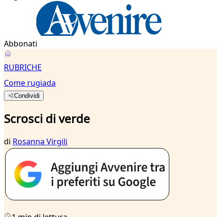
Abbonati
RUBRICHE
Come rugiada
Condividi
Scrosci di verde
di
Rosanna Virgili
1 min di lettura