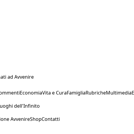
ati ad Avvenire
Commenti
Economia
Vita e Cura
Famiglia
Rubriche
Multimedia
uoghi dell'Infinito
ione Avvenire
Shop
Contatti