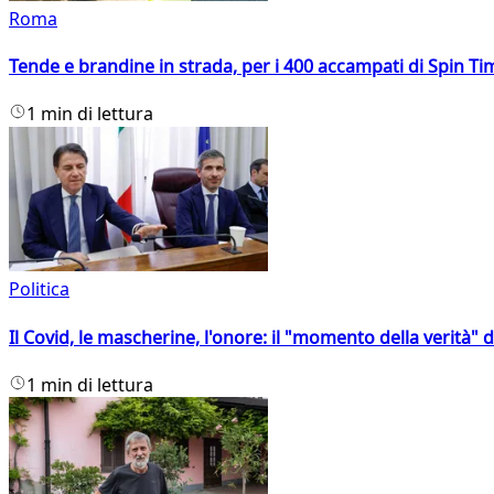
Roma
Tende e brandine in strada, per i 400 accampati di Spin T
1 min di lettura
Politica
Il Covid, le mascherine, l'onore: il "momento della verità" 
1 min di lettura