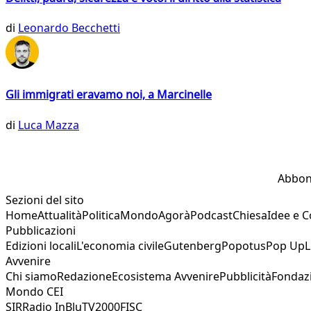
di
Leonardo Becchetti
Gli immigrati eravamo noi, a Marcinelle
di
Luca Mazza
Abbon
Sezioni del sito
Home
Attualità
Politica
Mondo
Agorà
Podcast
Chiesa
Idee e 
Pubblicazioni
Edizioni locali
L'economia civile
Gutenberg
Popotus
Pop Up
L
Avvenire
Chi siamo
Redazione
Ecosistema Avvenire
Pubblicità
Fondaz
Mondo CEI
SIR
Radio InBlu
TV2000
FISC