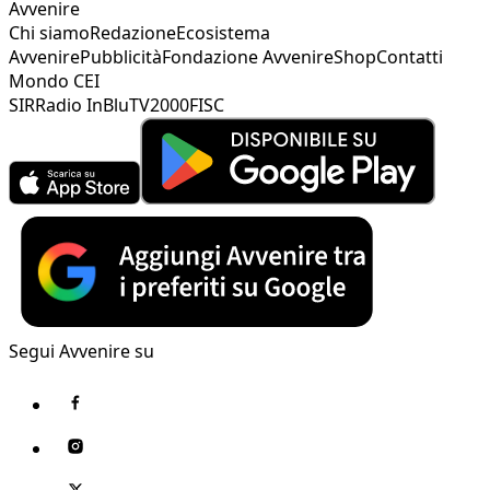
Avvenire
Chi siamo
Redazione
Ecosistema
Avvenire
Pubblicità
Fondazione Avvenire
Shop
Contatti
Mondo CEI
SIR
Radio InBlu
TV2000
FISC
Segui Avvenire su