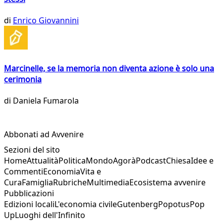
di
Enrico Giovannini
Marcinelle, se la memoria non diventa azione è solo una
cerimonia
di
Daniela Fumarola
Abbonati ad Avvenire
Sezioni del sito
Home
Attualità
Politica
Mondo
Agorà
Podcast
Chiesa
Idee e
Commenti
Economia
Vita e
Cura
Famiglia
Rubriche
Multimedia
Ecosistema avvenire
Pubblicazioni
Edizioni locali
L'economia civile
Gutenberg
Popotus
Pop
Up
Luoghi dell'Infinito