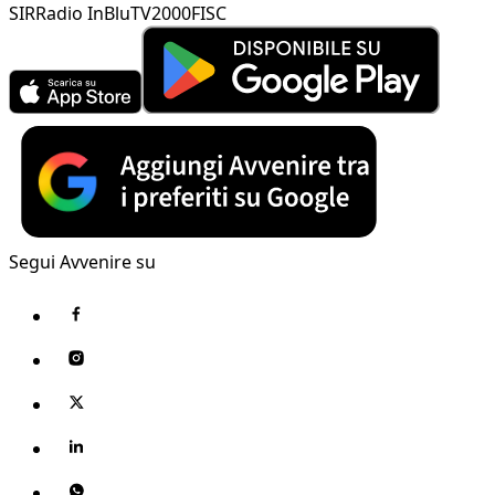
SIR
Radio InBlu
TV2000
FISC
Segui Avvenire su