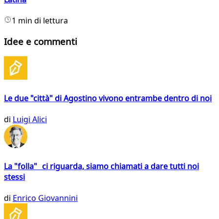
1 min di lettura
Idee e commenti
Le due "città" di Agostino vivono entrambe dentro di noi
di
Luigi Alici
La "folla" ci riguarda, siamo chiamati a dare tutti noi
stessi
di
Enrico Giovannini