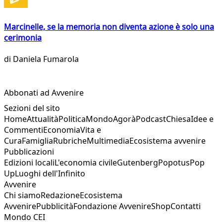
Marcinelle, se la memoria non diventa azione è solo una
cerimonia
di
Daniela Fumarola
Abbonati ad Avvenire
Sezioni del sito
Home
Attualità
Politica
Mondo
Agorà
Podcast
Chiesa
Idee e
Commenti
Economia
Vita e
Cura
Famiglia
Rubriche
Multimedia
Ecosistema avvenire
Pubblicazioni
Edizioni locali
L'economia civile
Gutenberg
Popotus
Pop
Up
Luoghi dell'Infinito
Avvenire
Chi siamo
Redazione
Ecosistema
Avvenire
Pubblicità
Fondazione Avvenire
Shop
Contatti
Mondo CEI