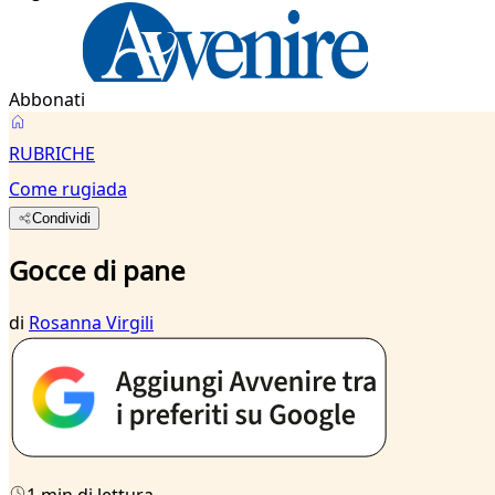
Abbonati
RUBRICHE
Come rugiada
Condividi
Gocce di pane
di
Rosanna Virgili
1 min di lettura