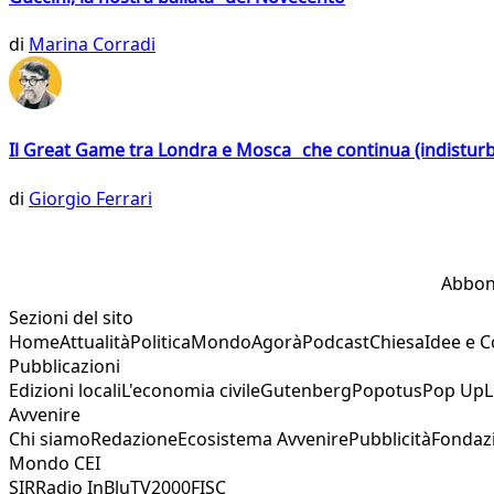
di
Marina Corradi
Il Great Game tra Londra e Mosca che continua (indistur
di
Giorgio Ferrari
Abbon
Sezioni del sito
Home
Attualità
Politica
Mondo
Agorà
Podcast
Chiesa
Idee e 
Pubblicazioni
Edizioni locali
L'economia civile
Gutenberg
Popotus
Pop Up
L
Avvenire
Chi siamo
Redazione
Ecosistema Avvenire
Pubblicità
Fondaz
Mondo CEI
SIR
Radio InBlu
TV2000
FISC