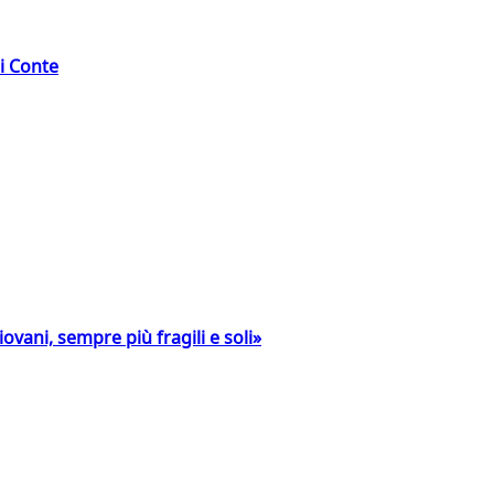
di Conte
ovani, sempre più fragili e soli»