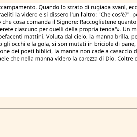
accampamento. Quando lo strato di rugiada svanì, ecco
raeliti la videro e si dissero l'un l'altro: "Che cos'è
 Ecco che cosa comanda il Signore: Raccoglietene qua
rete ciascuno per quelli della propria tenda"». Un m
facenti mattini. Voluta dal cielo, la manna brilla, però
 gli occhi e la gola, si son mutati in briciole di pane,
sione dei poeti biblici, la manna non cade a casaccio 
le che nella manna videro la carezza di Dio. Coltre di 