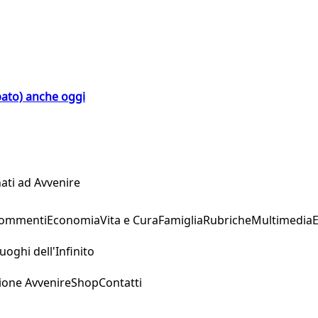
bato) anche oggi
ati ad Avvenire
Commenti
Economia
Vita e Cura
Famiglia
Rubriche
Multimedia
uoghi dell'Infinito
ione Avvenire
Shop
Contatti