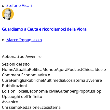
di
Stefano Vicari
Guardiamo a Ceuta e ricordiamoci della Vlora
di
Marco Impagliazzo
Abbonati ad Avvenire
Sezioni del sito
Home
Attualità
Politica
Mondo
Agorà
Podcast
Chiesa
Idee e
Commenti
Economia
Vita e
Cura
Famiglia
Rubriche
Multimedia
Ecosistema avvenire
Pubblicazioni
Edizioni locali
L'economia civile
Gutenberg
Popotus
Pop
Up
Luoghi dell'Infinito
Avvenire
Chi siamo
Redazione
Ecosistema