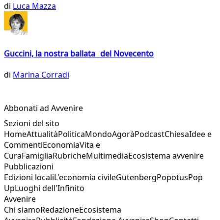
di
Luca Mazza
Guccini, la nostra ballata del Novecento
di
Marina Corradi
Abbonati ad Avvenire
Sezioni del sito
Home
Attualità
Politica
Mondo
Agorà
Podcast
Chiesa
Idee e
Commenti
Economia
Vita e
Cura
Famiglia
Rubriche
Multimedia
Ecosistema avvenire
Pubblicazioni
Edizioni locali
L'economia civile
Gutenberg
Popotus
Pop
Up
Luoghi dell'Infinito
Avvenire
Chi siamo
Redazione
Ecosistema