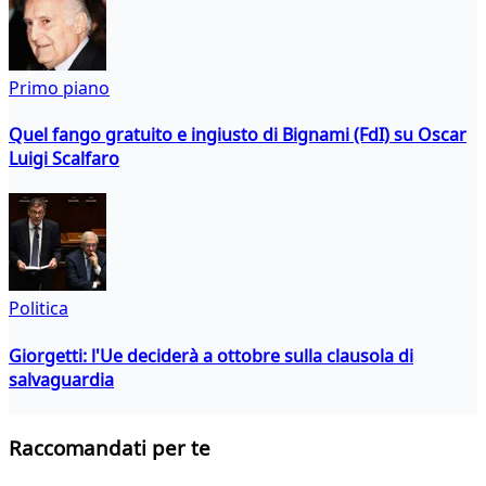
Primo piano
Quel fango gratuito e ingiusto di Bignami (FdI) su Oscar
Luigi Scalfaro
Politica
Giorgetti: l'Ue deciderà a ottobre sulla clausola di
salvaguardia
Raccomandati per te