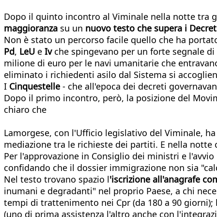
Dopo il quinto incontro al Viminale nella notte tra gi
maggioranza
su un
nuovo testo che supera i Decreti
Non è stato un percorso facile quello che ha portato
Pd
,
LeU
e
Iv
che spingevano per un forte segnale di d
milione di euro per le navi umanitarie che entravan
eliminato i richiedenti asilo dal Sistema si accoglie
I
Cinquestelle
- che all'epoca dei decreti governavano
Dopo il primo incontro, però, la posizione del Movi
chiaro che
Lamorgese, con l'Ufficio legislativo del Viminale, h
mediazione tra le richieste dei partiti. E nella notte c'
Per l'approvazione in Consiglio dei ministri e l'avvi
confidando che il dossier immigrazione non sia "ca
Nel testo trovano spazio l
'iscrizione all'anagrafe co
inumani e degradanti" nel proprio Paese, a chi nece
tempi di trattenimento nei Cpr (da 180 a 90 giorni); l
(uno di prima assistenza l'altro anche con l'integrazi