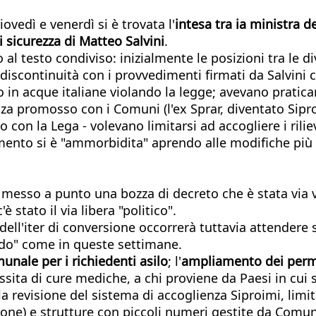
ovedì e venerdì si è trovata l'
intesa tra ia ministra 
 sicurezza di Matteo Salvini
.
 al testo condiviso: inizialmente le posizioni tra le 
iscontinuità con i provvedimenti firmati da Salvini ch
o in acque italiane violando la legge; avevano pratic
nza promosso con i Comuni (l'ex Sprar, diventato Sipro
 con la Lega - volevano limitarsi ad accogliere i rilie
mento si è "ammorbidita" aprendo alle modifiche più s
a messo a punto una bozza di decreto che è stata via 
è stato il via libera "politico".
o dell'iter di conversione occorrerà tuttavia attendere
ldo" come in queste settimane.
munale per i richiedenti asilo
; l'
ampliamento dei perm
ssita di cure mediche, a chi proviene da Paesi in cui
a revisione del sistema di accoglienza Siproimi, limita
one) e strutture con piccoli numeri gestite da Comuni e