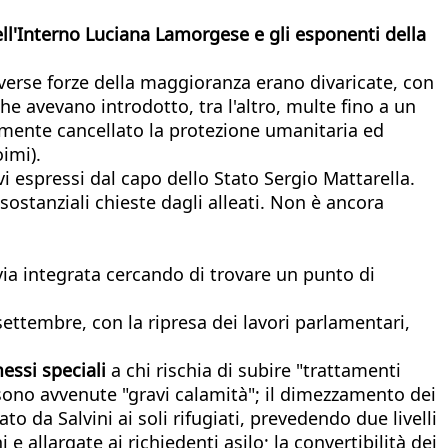
dell'Interno Luciana Lamorgese e gli esponenti della
diverse forze della maggioranza erano divaricate, con
e avevano introdotto, tra l'altro, multe fino a un
amente cancellato la protezione umanitaria ed
imi).
vi espressi dal capo dello Stato Sergio Mattarella.
ostanziali chieste dagli alleati. Non è ancora
via integrata cercando di trovare un punto di
 settembre, con la ripresa dei lavori parlamentari,
essi speciali
a chi rischia di subire "trattamenti
 sono avvenute "gravi calamità"; il dimezzamento dei
to da Salvini ai soli rifugiati, prevedendo due livelli
 allargate ai richiedenti asilo; la convertibilità dei