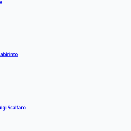
a»
labirinto
igi Scalfaro