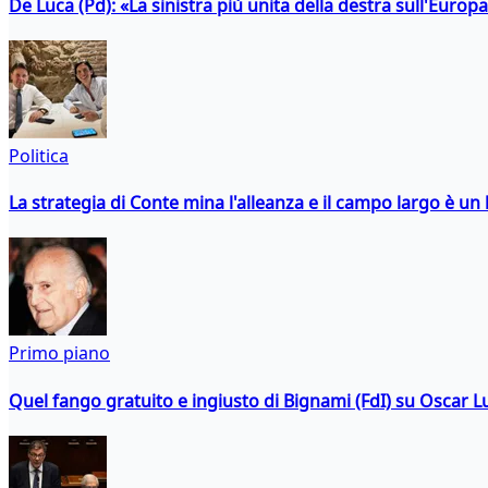
De Luca (Pd): «La sinistra più unita della destra sull'Europ
Politica
La strategia di Conte mina l'alleanza e il campo largo è un 
Primo piano
Quel fango gratuito e ingiusto di Bignami (FdI) su Oscar Lu