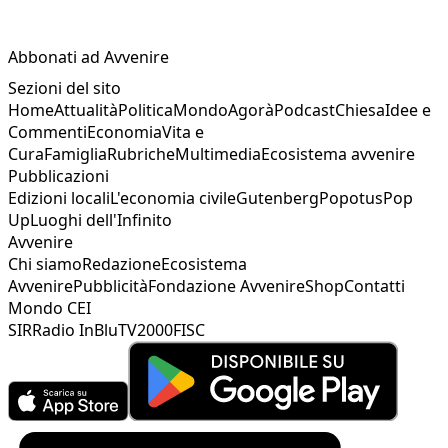
Abbonati ad Avvenire
Sezioni del sito
Home
Attualità
Politica
Mondo
Agorà
Podcast
Chiesa
Idee e
Commenti
Economia
Vita e
Cura
Famiglia
Rubriche
Multimedia
Ecosistema avvenire
Pubblicazioni
Edizioni locali
L'economia civile
Gutenberg
Popotus
Pop
Up
Luoghi dell'Infinito
Avvenire
Chi siamo
Redazione
Ecosistema
Avvenire
Pubblicità
Fondazione Avvenire
Shop
Contatti
Mondo CEI
SIR
Radio InBlu
TV2000
FISC