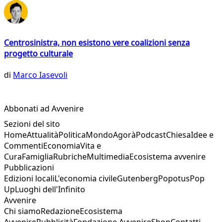
Centrosinistra, non esistono vere coalizioni senza
progetto culturale
di
Marco Iasevoli
Abbonati ad Avvenire
Sezioni del sito
Home
Attualità
Politica
Mondo
Agorà
Podcast
Chiesa
Idee e
Commenti
Economia
Vita e
Cura
Famiglia
Rubriche
Multimedia
Ecosistema avvenire
Pubblicazioni
Edizioni locali
L'economia civile
Gutenberg
Popotus
Pop
Up
Luoghi dell'Infinito
Avvenire
Chi siamo
Redazione
Ecosistema
Avvenire
Pubblicità
Fondazione Avvenire
Shop
Contatti