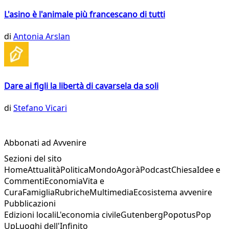
L'asino è l'animale più francescano di tutti
di
Antonia Arslan
Dare ai figli la libertà di cavarsela da soli
di
Stefano Vicari
Abbonati ad Avvenire
Sezioni del sito
Home
Attualità
Politica
Mondo
Agorà
Podcast
Chiesa
Idee e
Commenti
Economia
Vita e
Cura
Famiglia
Rubriche
Multimedia
Ecosistema avvenire
Pubblicazioni
Edizioni locali
L'economia civile
Gutenberg
Popotus
Pop
Up
Luoghi dell'Infinito