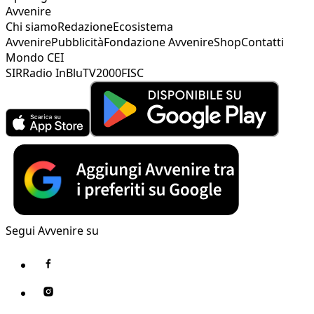
Avvenire
Chi siamo
Redazione
Ecosistema
Avvenire
Pubblicità
Fondazione Avvenire
Shop
Contatti
Mondo CEI
SIR
Radio InBlu
TV2000
FISC
Segui Avvenire su