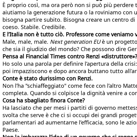
È proprio così, ma ora però non si può più perdere 
aiutiamo la generazione futura o la roviniamo con
bisogna partire subito. Bisogna creare un centro di
coeso. Stabile. Credibile.
E l’Italia non è tutto ciò. Professore come veniamo 
Male, male, male.
Next generation EU
è un progetto 
che sia il giudizio del mondo? Che possono dire Ger
Pensa al Financial Times contro Renzi «distruttore»
Ho solo una parola per definire l’apertura della cris
poi impazziscono e dopo ancora buttano tutto all’ar
Conte è stato durissimo con Renzi.
Non l’ha "schiaffeggiato" come fece con l’altro Matte
completa. Quando si colpisce la dignità venire a c
Cosa ha sbagliato finora Conte?
Ha lasciato che per mesi i partiti di governo mettes
svolta che serve è che ci si occupi dei grandi proget
parlamentari ad aumentarne l’efficacia, sono le azio
Paese.
Non la imbarazza l’idea di un governo che si regge s