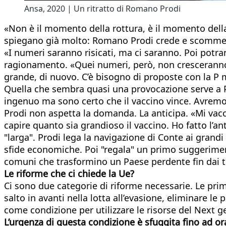
Ansa, 2020 | Un ritratto di Romano Prodi
«Non è il momento della rottura, è il momento della 
spiegano già molto: Romano Prodi crede e scommett
«I numeri saranno risicati, ma ci saranno. Poi potra
ragionamento. «Quei numeri, però, non cresceranno
grande, di nuovo. C’è bisogno di proposte con la P ma
Quella che sembra quasi una provocazione serve a Pr
ingenuo ma sono certo che il vaccino vince. Avremo pa
Prodi non aspetta la domanda. La anticipa. «Mi vacc
capire quanto sia grandioso il vaccino. Ho fatto l’ant
"larga". Prodi lega la navigazione di Conte ai grandi
sfide economiche. Poi "regala" un primo suggeriment
comuni che trasformino un Paese perdente fin dai te
Le riforme che ci chiede la Ue?
Ci sono due categorie di riforme necessarie. Le prime
salto in avanti nella lotta all’evasione, eliminare l
come condizione per utilizzare le risorse del Next g
L’urgenza di questa condizione è sfuggita fino ad ora