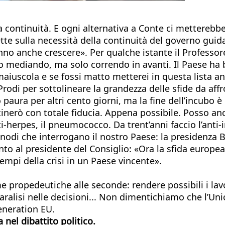
continuità. E ogni alternativa a Conte ci metterebbe 
e sulla necessità della continuità del governo guid
nno anche crescere». Per qualche istante il Professor
 mediando, ma solo correndo in avanti. Il Paese ha 
iuscola e se fossi matto metterei in questa lista anch
odi per sottolineare la grandezza delle sfide da affr
ura per altri cento giorni, ma la fine dell’incubo è l
inerò con totale fiducia. Appena possibile. Posso anc
i-herpes, il pneumococco. Da trent’anni faccio l’anti-i
 nodi che interrogano il nostro Paese: la presidenza B
o al presidente del Consiglio: «Ora la sfida europea 
mpi della crisi in un Paese vincente».
 propedeutiche alle seconde: rendere possibili i lavori
e paralisi nelle decisioni... Non dimentichiamo che l’
eneration EU.
 nel dibattito politico.