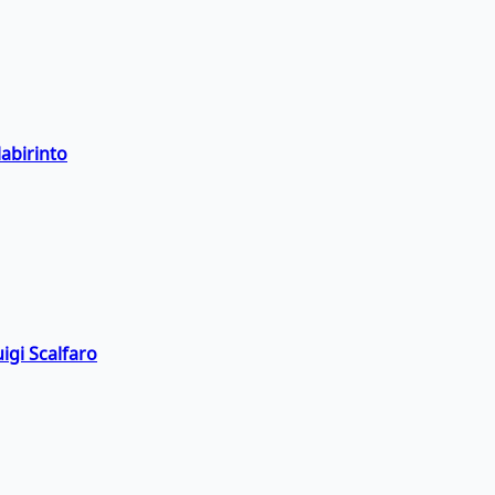
labirinto
igi Scalfaro