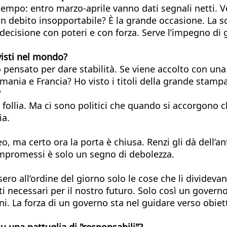
tempo: entro marzo-aprile vanno dati segnali netti. V
 un debito insopportabile? È la grande occasione. L
 decisione con poteri e con forza. Serve l’impegno d
visti nel mondo?
pensato per dare stabilità. Se viene accolto con una 
mania e Francia? Ho visto i titoli della grande stamp
?
i: follia. Ma ci sono politici che quando si accorgono
ia.
o, ma certo ora la porta è chiusa. Renzi gli dà dell’a
ompromessi è solo un segno di debolezza.
sero all’ordine del giorno solo le cose che li dividev
ti necessari per il nostro futuro. Solo così un govern
ni. La forza di un governo sta nel guidare verso obiet
u una pattuglia di "responsabili"?