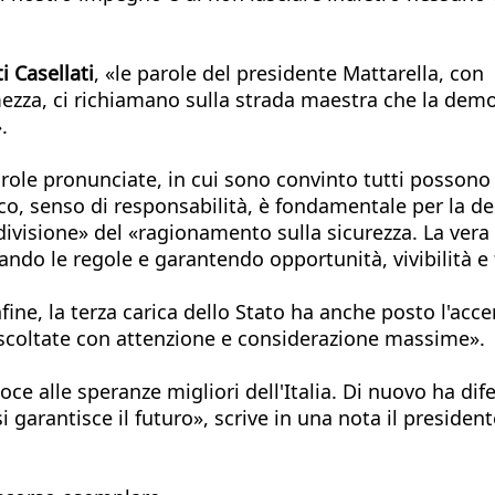
i Casellati
, «le parole del presidente Mattarella, con
rmezza, ci richiamano sulla strada maestra che la demo
.
parole pronunciate, in cui sono convinto tutti possono
co, senso di responsabilità, è fondamentale per la d
divisione» del «ragionamento sulla sicurezza. La vera s
ando le regole e garantendo opportunità, vivibilità e f
ine, la terza carica dello Stato ha anche posto l'acce
ascoltate con attenzione e considerazione massime».
e alle speranze migliori dell'Italia. Di nuovo ha difes
i garantisce il futuro», scrive in una nota il presiden