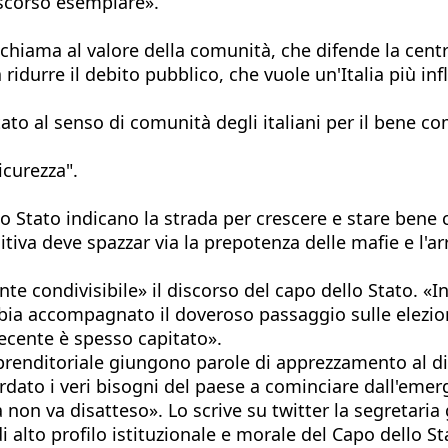
iscorso esemplare».
richiama al valore della comunità, che difende la centr
a ridurre il debito pubblico, che vuole un'Italia più in
Stato al senso di comunità degli italiani per il bene co
sicurezza".
lo Stato indicano la strada per crescere e stare bene 
itiva deve spazzar via la prepotenza delle mafie e l'a
te condivisibile» il discorso del capo dello Stato. «I
bbia accompagnato il doveroso passaggio sulle elez
recente è spesso capitato».
enditoriale giungono parole di apprezzamento al disc
rdato i veri bisogni del paese a cominciare dall'emer
a non va disatteso». Lo scrive su twitter la segretaria
alto profilo istituzionale e morale del Capo dello S