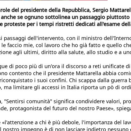
arole del presidente della Repubblica, Sergio Mattarell
, anche se ognuno sottolinea un passaggio piuttosto c
e proteste per i tempi ristretti dedicati all'esame de
i passaggi dell'intervento, con il ministro dell'Inter
 le faccio mie, col lavoro che ho già fatto e quello ch
one agli ultimi, diritto alla salute, allo studio e a u
ue di poco più di un'ora il discorso a reti unificate d
ono contento che il presidente Mattarella abbia comin
iconquistato i suoi confini. Chi scappa dalla guerra be
ma limitare gli accessi in Italia riporta un pò di ordi
Sentirsi comunità" significa condividere valori, prosp
de, protagonista del futuro del nostro Paese», spieg
e «l'attenzione a chi è più debole, l'importanza del l
l nostro impegno è di non lasciare indietro nessuno e