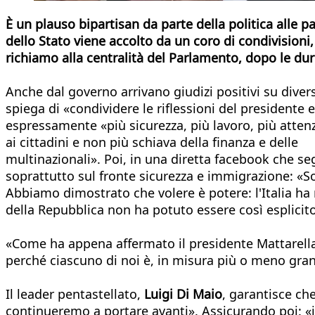
È un plauso bipartisan da parte della politica alle p
dello Stato viene accolto da un coro di condivisioni
richiamo alla centralità del Parlamento, dopo le dur
Anche dal governo arrivano giudizi positivi su divers
spiega di «condividere le riflessioni del presidente e
espressamente «più sicurezza, più lavoro, più attenzi
ai cittadini e non più schiava della finanza e delle
multinazionali». Poi, in una diretta facebook che seg
soprattutto sul fronte sicurezza e immigrazione: «S
Abbiamo dimostrato che volere è potere: l'Italia ha r
della Repubblica non ha potuto essere così esplicito, 
«Come ha appena affermato il presidente Mattarella, "
perché ciascuno di noi è, in misura più o meno gran
Il leader pentastellato,
Luigi Di Maio
, garantisce ch
continueremo a portare avanti». Assicurando poi: «i