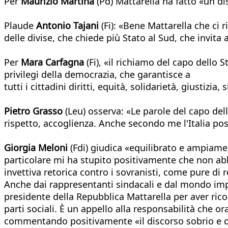
Per
Maurizio Martina
(Pd) Mattarella ha fatto «un d
Plaude
Antonio Tajani
(Fi): «Bene Mattarella che ci 
delle divise, che chiede più Stato al Sud, che invita 
Per
Mara Carfagna
(Fi), «il richiamo del capo dello 
privilegi della democrazia, che garantisce a
tutti i cittadini diritti, equità, solidarietà, giustizia, 
Pietro Grasso
(Leu) osserva: «Le parole del capo del
rispetto, accoglienza. Anche secondo me l'Italia pos
Giorgia Meloni
(Fdi) giudica «equilibrato e ampiamen
particolare mi ha stupito positivamente che non a
invettiva retorica contro i sovranisti, come pure di 
Anche dai rappresentanti sindacali e dal mondo impr
presidente della Repubblica Mattarella per aver rico
parti sociali. È un appello alla responsabilità che or
commentando positivamente «il discorso sobrio e di 