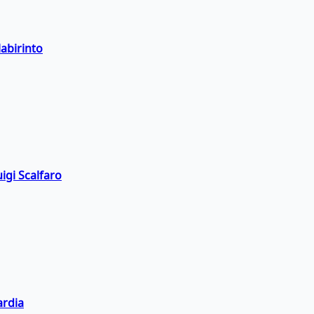
labirinto
igi Scalfaro
ardia