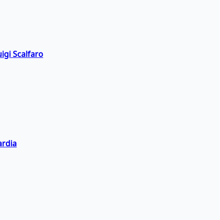
igi Scalfaro
ardia