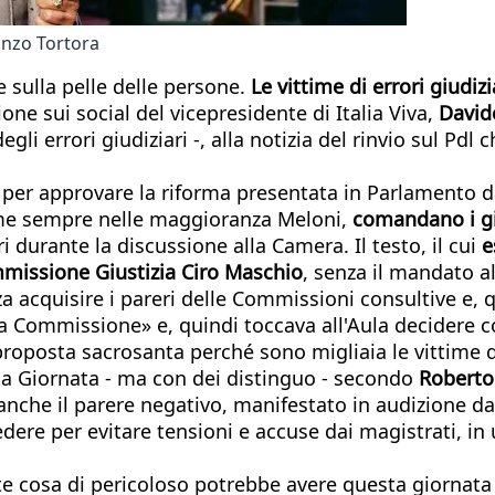
Enzo Tortora
sulla pelle delle persone.
Le vittime di errori giudizi
zione sui social del vicepresidente di Italia Viva,
David
degli errori giudiziari -, alla notizia del rinvio sul P
per approvare la riforma presentata in Parlamento da
ome sempre nelle maggioranza Meloni,
comandano i giu
durante la discussione alla Camera. Il testo, il cui
e
mmissione Giustizia Ciro Maschio
, senza il mandato a
acquisire i pareri delle Commissioni consultive e, 
lla Commissione» e, quindi toccava all'Aula decidere 
proposta sacrosanta perché sono migliaia le vittime deg
la Giornata - ma con dei distinguo - secondo
Roberto 
i anche il parere negativo, manifestato in audizione d
dere per evitare tensioni e accuse dai magistrati, in
te cosa di pericoloso potrebbe avere questa giornata