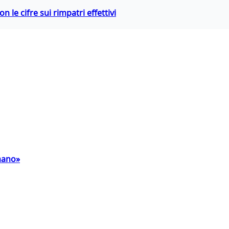
 le cifre sui rimpatri effettivi
umano»