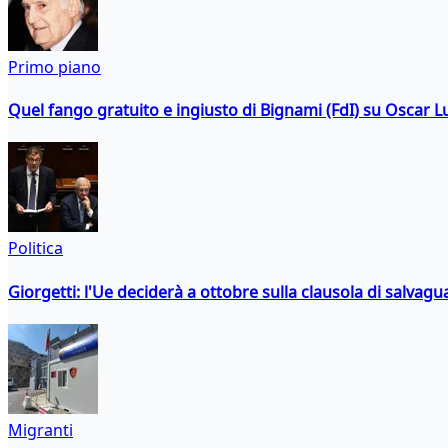
Primo piano
Quel fango gratuito e ingiusto di Bignami (FdI) su Oscar Lu
Politica
Giorgetti: l'Ue deciderà a ottobre sulla clausola di salvagu
Migranti