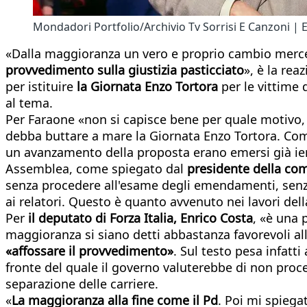
Mondadori Portfolio/Archivio Tv Sorrisi E Canzoni | 
«Dalla maggioranza un vero e proprio cambio merce 
provvedimento sulla giustizia pasticciato
», è la rea
per istituire
la Giornata Enzo Tortora
per le vittime 
al tema.
Per Faraone «non si capisce bene per quale motivo, 
debba buttare a mare la Giornata Enzo Tortora. C
un avanzamento della proposta erano emersi già ieri 
Assemblea, come spiegato dal
presidente della co
senza procedere all'esame degli emendamenti, senza 
ai relatori. Questo è quanto avvenuto nei lavori de
Per
il deputato di Forza Italia, Enrico Costa
, «è una 
maggioranza si siano detti abbastanza favorevoli al
«affossare il provvedimento»
. Sul testo pesa infatt
fronte del quale il governo valuterebbe di non proce
separazione delle carriere.
«
La maggioranza alla fine come il Pd
. Poi mi spiega