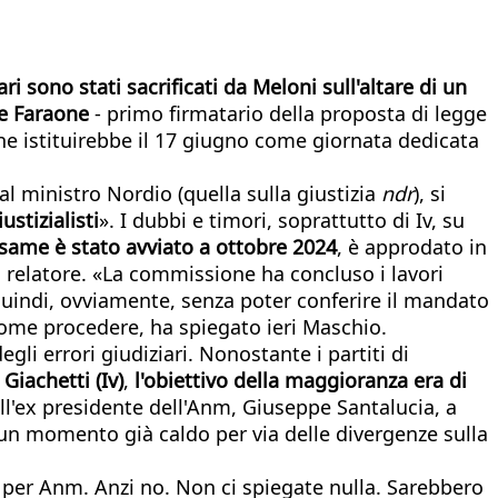
ari sono stati sacrificati da Meloni sull'altare di un
e Faraone
- primo firmatario della proposta di legge
dl che istituirebbe il 17 giugno come giornata dedicata
l ministro Nordio (quella sulla giustizia
ndr
), si
stizialisti
». I dubbi e timori, soprattutto di Iv, su
same è stato avviato a ottobre 2024
, è approdato in
l relatore. «La commissione ha concluso i lavori
quindi, ovviamente, senza poter conferire il mandato
come procedere, ha spiegato ieri Maschio.
li errori giudiziari. Nonostante i partiti di
Giachetti (Iv)
,
l'
obiettivo della maggioranza era di
all'ex presidente dell'Anm, Giuseppe Santalucia, a
 un momento già caldo per via delle divergenze sulla
 per Anm. Anzi no. Non ci spiegate nulla. Sarebbero