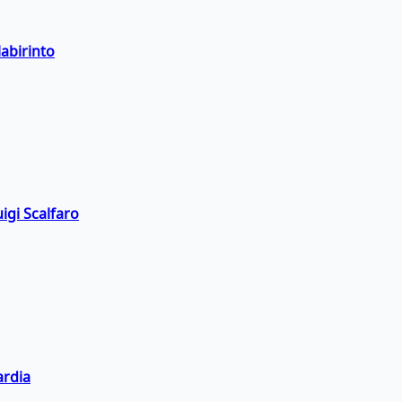
labirinto
igi Scalfaro
ardia