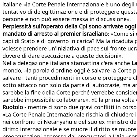
italiane «la Corte Penale Internazionale è uno degli 
tentativo di delegittimazione e di proteggere questa
persone e non può essere messa in discussione».
Perplessità sull'operato della Cpi sono arrivate ogg
mandato di arresto al premier israeliano
: «Come si 
capi di Stato e di governo in carica? Ma la ricaduta 
volesse prendere un'iniziativa di pace sul fronte ucr
dovere di dare esecuzione a queste decisioni».
Nella delegazione italiana stamattina c'era anche
La
mondo, «la parola d'ordine oggi è salvare la Corte pe
salvare i tanti procedimenti in corso e proteggere c
sotto attacco non solo da parte di autocrazie, ma a
sarebbe la fine della Corte perché verrebbe considerat
sarebbe impossibile collaborare». «È la prima volta
Ruotolo
- mentre ci sono due gravi conflitti in cors
«La Corte Penale Internazionale rischia di chiudere i
nei confronti di Netanyahu e del suo ex ministro del
diritto internazionale e se muore il diritto se muore l
preoccupazioni espresse dai procuratori a L'Aja «s