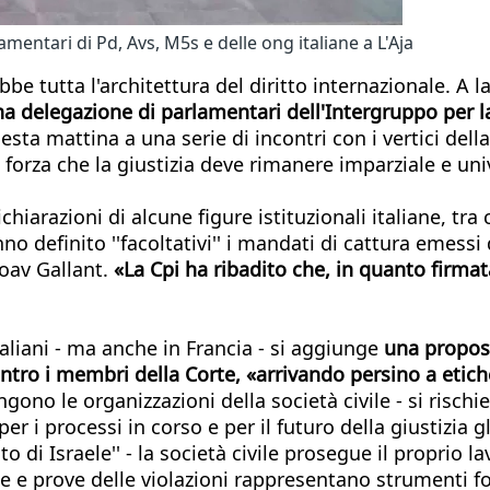
mentari di Pd, Avs, M5s e delle ong italiane a L'Aja
e tutta l'architettura del diritto internazionale. A la
a delegazione di parlamentari dell'Intergruppo per la
ta mattina a una serie di incontri con i vertici della 
n forza che la giustizia deve rimanere imparziale e un
iarazioni di alcune figure istituzionali italiane, tra 
o definito ''facoltativi'' i mandati di cattura emessi 
Yoav Gallant.
«La Cpi ha ribadito che, in quanto firmata
italiani - ma anche in Francia - si aggiunge
una propost
ntro i membri della Corte, «arrivando persino a etiche
gono le organizzazioni della società civile - si risch
r i processi in corso e per il futuro della giustizia 
 di Israele'' - la società civile prosegue il proprio la
me e prove delle violazioni rappresentano strumenti fo