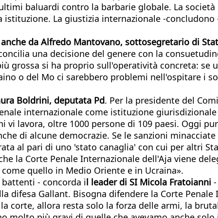
ultimi baluardi contro la barbarie globale. La società 
 istituzione. La giustizia internazionale -concludono
i anche da Alfredo Mantovano, sottosegretario di Stato
concilia una decisione del genere con la consuetudine
più grossa si ha proprio sull'operatività concreta: se 
aino o del Mo ci sarebbero problemi nell'ospitare i so
ura Boldrini, deputata Pd
. Per la presidente del Com
nale internazionale come istituzione giurisdizionale i
hi vi lavora, oltre 1000 persone di 109 paesi. Oggi pu
nche di alcune democrazie. Se le sanzioni minacciate 
a al pari di uno 'stato canaglia' con cui per altri Stat
 che la Corte Penale Internazionale dell'Aja viene de
o come quello in Medio Oriente e in Ucraina».
 battenti - concorda i
l leader di SI Micola Fratoianni
-
la difesa Gallant. Bisogna difendere la Corte Penale 
a corte, allora resta solo la forza delle armi, la bruta
ono molto più gravi di quelle che avevamo anche sol