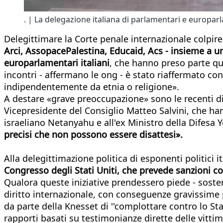
. | La delegazione italiana di parlamentari e europarla
Delegittimare la Corte penale internazionale colpirebb
Arci, AssopacePalestina,
Educaid, Acs - insieme a un
europarlamentari italiani
, che hanno preso parte ques
incontri - affermano le ong - è stato riaffermato co
indipendentemente da etnia o religione».
A destare «grave preoccupazione» sono le recenti dich
Vicepresidente del Consiglio Matteo Salvini, che hann
israeliano Netanyahu e all'ex Ministro della Difesa 
precisi che non possono essere disattesi».
Alla delegittimazione politica di esponenti politici 
Congresso degli Stati Uniti, che prevede sanzioni co
Qualora queste iniziative prendessero piede - sosten
diritto internazionale, con conseguenze gravissime pe
da parte della Knesset di ''complottare contro lo Stato
rapporti basati su testimonianze dirette delle vitti