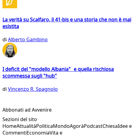
La verità su Scalfaro, il 41-bis e una storia che non è mai
esistita
di
Alberto Gambino
I deficit del "modello Albania" e quella rischiosa
scommessa sugli "hub"
di
Vincenzo R. Spagnolo
Abbonati ad Avvenire
Sezioni del sito
Home
Attualità
Politica
Mondo
Agorà
Podcast
Chiesa
Idee e
Commenti
Economia
Vita e