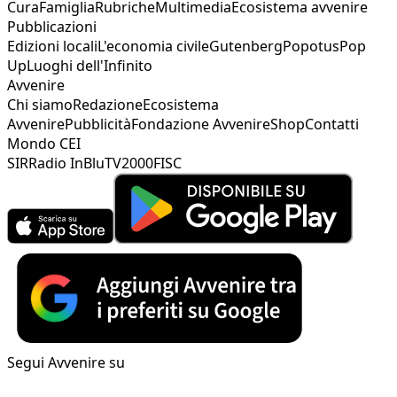
Cura
Famiglia
Rubriche
Multimedia
Ecosistema avvenire
Pubblicazioni
Edizioni locali
L'economia civile
Gutenberg
Popotus
Pop
Up
Luoghi dell'Infinito
Avvenire
Chi siamo
Redazione
Ecosistema
Avvenire
Pubblicità
Fondazione Avvenire
Shop
Contatti
Mondo CEI
SIR
Radio InBlu
TV2000
FISC
Segui Avvenire su