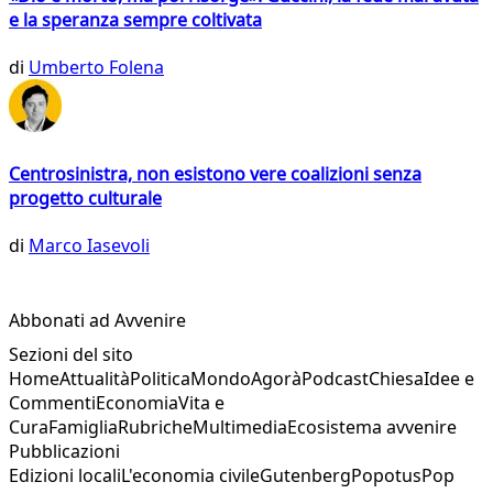
e la speranza sempre coltivata
di
Umberto Folena
Centrosinistra, non esistono vere coalizioni senza
progetto culturale
di
Marco Iasevoli
Abbonati ad Avvenire
Sezioni del sito
Home
Attualità
Politica
Mondo
Agorà
Podcast
Chiesa
Idee e
Commenti
Economia
Vita e
Cura
Famiglia
Rubriche
Multimedia
Ecosistema avvenire
Pubblicazioni
Edizioni locali
L'economia civile
Gutenberg
Popotus
Pop