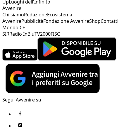
Up
Luoghi dell'Infinito
Avvenire
Chi siamo
Redazione
Ecosistema
Avvenire
Pubblicità
Fondazione Avvenire
Shop
Contatti
Mondo CEI
SIR
Radio InBlu
TV2000
FISC
Segui Avvenire su