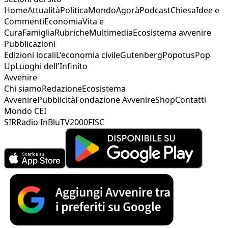
Home
Attualità
Politica
Mondo
Agorà
Podcast
Chiesa
Idee e
Commenti
Economia
Vita e
Cura
Famiglia
Rubriche
Multimedia
Ecosistema avvenire
Pubblicazioni
Edizioni locali
L'economia civile
Gutenberg
Popotus
Pop
Up
Luoghi dell'Infinito
Avvenire
Chi siamo
Redazione
Ecosistema
Avvenire
Pubblicità
Fondazione Avvenire
Shop
Contatti
Mondo CEI
SIR
Radio InBlu
TV2000
FISC