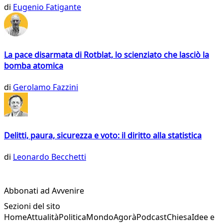
di
Eugenio Fatigante
La pace disarmata di Rotblat, lo scienziato che lasciò la
bomba atomica
di
Gerolamo Fazzini
Delitti, paura, sicurezza e voto: il diritto alla statistica
di
Leonardo Becchetti
Abbonati ad Avvenire
Sezioni del sito
Home
Attualità
Politica
Mondo
Agorà
Podcast
Chiesa
Idee e