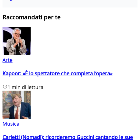
Raccomandati per te
Arte
Kapoor: «È lo spettatore che completa l’opera»
1 min di lettura
Musica
Carletti (Nomadi): ricorderemo Guccini cantando le sue