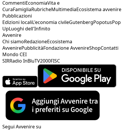
Commenti
Economia
Vita e
Cura
Famiglia
Rubriche
Multimedia
Ecosistema avvenire
Pubblicazioni
Edizioni locali
L'economia civile
Gutenberg
Popotus
Pop
Up
Luoghi dell'Infinito
Avvenire
Chi siamo
Redazione
Ecosistema
Avvenire
Pubblicità
Fondazione Avvenire
Shop
Contatti
Mondo CEI
SIR
Radio InBlu
TV2000
FISC
Segui Avvenire su