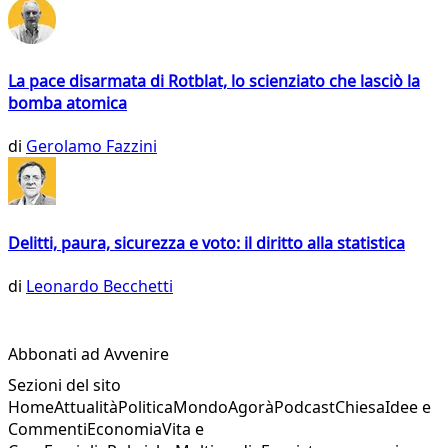
La pace disarmata di Rotblat, lo scienziato che lasciò la
bomba atomica
di
Gerolamo Fazzini
Delitti, paura, sicurezza e voto: il diritto alla statistica
di
Leonardo Becchetti
Abbonati ad Avvenire
Sezioni del sito
Home
Attualità
Politica
Mondo
Agorà
Podcast
Chiesa
Idee e
Commenti
Economia
Vita e