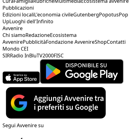
Cura
Famiglia
Rubriche
Multimedia
Ecosistema avvenire
Pubblicazioni
Edizioni locali
L'economia civile
Gutenberg
Popotus
Pop
Up
Luoghi dell'Infinito
Avvenire
Chi siamo
Redazione
Ecosistema
Avvenire
Pubblicità
Fondazione Avvenire
Shop
Contatti
Mondo CEI
SIR
Radio InBlu
TV2000
FISC
Segui Avvenire su