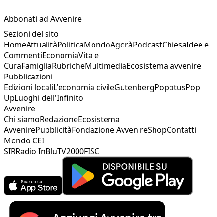
Abbonati ad Avvenire
Sezioni del sito
Home
Attualità
Politica
Mondo
Agorà
Podcast
Chiesa
Idee e
Commenti
Economia
Vita e
Cura
Famiglia
Rubriche
Multimedia
Ecosistema avvenire
Pubblicazioni
Edizioni locali
L'economia civile
Gutenberg
Popotus
Pop
Up
Luoghi dell'Infinito
Avvenire
Chi siamo
Redazione
Ecosistema
Avvenire
Pubblicità
Fondazione Avvenire
Shop
Contatti
Mondo CEI
SIR
Radio InBlu
TV2000
FISC