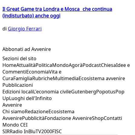
Il Great Game tra Londra e Mosca che continua
(indisturbato) anche oggi
di
Giorgio Ferrari
Abbonati ad Avvenire
Sezioni del sito
Home
Attualità
Politica
Mondo
Agorà
Podcast
Chiesa
Idee e
Commenti
Economia
Vita e
Cura
Famiglia
Rubriche
Multimedia
Ecosistema avvenire
Pubblicazioni
Edizioni locali
L'economia civile
Gutenberg
Popotus
Pop
Up
Luoghi dell'Infinito
Avvenire
Chi siamo
Redazione
Ecosistema
Avvenire
Pubblicità
Fondazione Avvenire
Shop
Contatti
Mondo CEI
SIR
Radio InBlu
TV2000
FISC