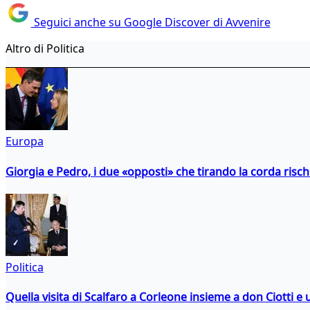
Seguici anche su Google Discover di Avvenire
Altro di Politica
Europa
Giorgia e Pedro, i due «opposti» che tirando la corda risc
Politica
Quella visita di Scalfaro a Corleone insieme a don Ciotti e u