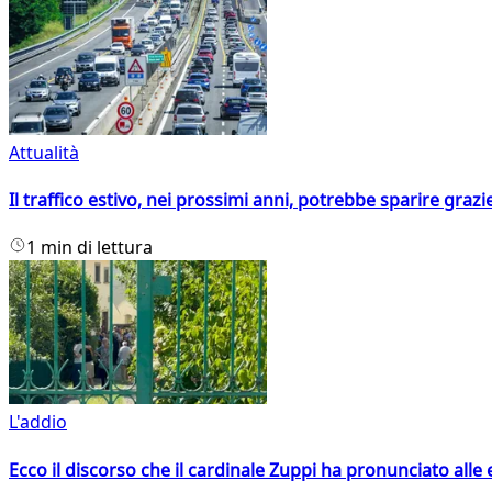
Attualità
Il traffico estivo, nei prossimi anni, potrebbe sparire grazie
1 min di lettura
L'addio
Ecco il discorso che il cardinale Zuppi ha pronunciato alle 