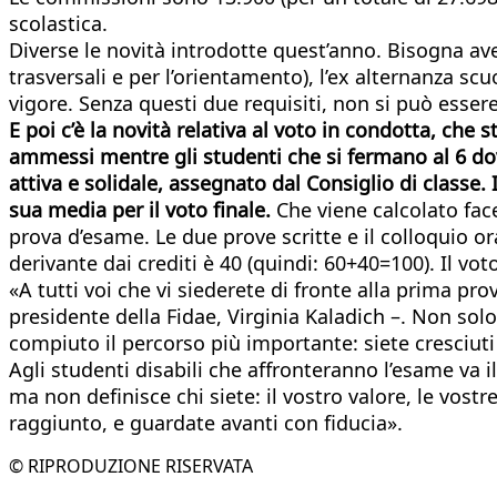
scolastica.
Diverse le novità introdotte quest’anno. Bisogna ave
trasversali e per l’orientamento), l’ex alternanza s
vigore. Senza questi due requisiti, non si può esser
E poi c’è la novità relativa al voto in condotta, che 
ammessi mentre gli studenti che si fermano al 6 dov
attiva e solidale, assegnato dal Consiglio di classe. 
sua media per il voto finale.
Che viene calcolato face
prova d’esame. Le due prove scritte e il colloquio 
derivante dai crediti è 40 (quindi: 60+40=100). Il v
«A tutti voi che vi siederete di fronte alla prima pr
presidente della Fidae, Virginia Kaladich –. Non sol
compiuto il percorso più importante: siete cresciut
Agli studenti disabili che affronteranno l’esame va 
ma non definisce chi siete: il vostro valore, le vostr
raggiunto, e guardate avanti con fiducia».
© RIPRODUZIONE RISERVATA