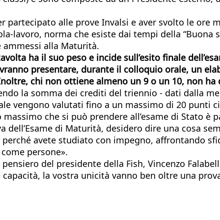
r partecipato alle prove Invalsi e aver svolto le ore
cuola-lavoro, norma che esiste dai tempi della “Buona 
e ammessi alla Maturità.
stavolta ha il suo peso e incide sull’esito finale dell
ranno presentare, durante il colloquio orale, un elab
Inoltre, chi non ottiene almeno un 9 o un 10, non ha d
ndo la somma dei crediti del triennio - dati dalla me
orale vengono valutati fino a un massimo di 20 punti
oto massimo che si può prendere all’esame di Stato è p
ova dell’Esame di Maturità, desidero dire una cosa sem
o perché avete studiato con impegno, affrontando sfid
i come persone».
il pensiero del presidente della Fish, Vincenzo Falab
e capacità, la vostra unicità vanno ben oltre una prova