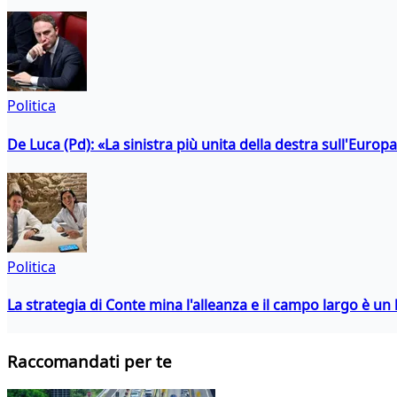
Politica
De Luca (Pd): «La sinistra più unita della destra sull'Europ
Politica
La strategia di Conte mina l'alleanza e il campo largo è un 
Raccomandati per te