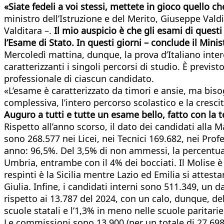
«Siate fedeli a voi stessi, mettete in gioco quello ch
ministro dell’Istruzione e del Merito, Giuseppe Valdit
Valditara –.
Il mio auspicio è che gli esami di questi
l’Esame di Stato. In questi giorni – conclude il Minist
Mercoledì mattina, dunque, la prova d’Italiano inter
caratterizzanti i singoli percorsi di studio. È previs
professionale di ciascun candidato.
«L’esame è caratterizzato da timori e ansie, ma bis
complessiva, l’intero percorso scolastico e la cresci
Auguro a tutti e tutte un esame bello, fatto con la 
Rispetto all’anno scorso, il dato dei candidati alla M
sono 268.577 nei Licei, nei Tecnici 169.682, nei Prof
anno: 96,5%. Del 3,5% di non ammessi, la percentual
Umbria, entrambe con il 4% dei bocciati. Il Molise è
respinti è la Sicilia mentre Lazio ed Emilia si attesta
Giulia. Infine, i candidati interni sono 511.349, un
rispetto ai 13.787 del 2024, con un calo, dunque, del
scuole statali e l’1,3% in meno nelle scuole paritarie
Le commissioni sono 13.900 (per un totale di 27.698 