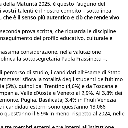
va della Maturità 2025, è questo l’augurio del
 vostri talenti è il nostro compito – sottolinea
, che è il senso più autentico e ciò che rende vivo
seconda prova scritta, che riguarda le discipline
 conseguimento del profilo educativo, culturale e
massima considerazione, nella valutazione
olinea la sottosegretaria Paola Frassinetti –.
di percorso di studio, i candidati all’Esame di Stato
ammessi sfiora la totalità degli studenti dell’ultimo
a (5%), quindi dal Trentino (4,6%) e da Toscana e
ampania, Valle d’Aosta e Veneto al 2,9%. Al 3,8% dei
iemonte, Puglia, Basilicata; 3,4% in Friuli Venezia
re i candidati esterni sono quest’anno 13.066,
o quest’anno il 6,9% in meno, rispetto al 2024, nelle
tre membri esterni e tre interni all’istituzione