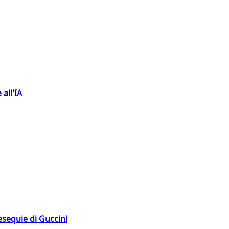
 all'IA
esequie di Guccini