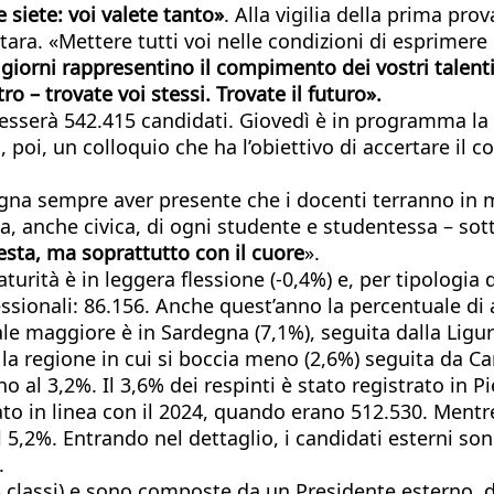
e siete: voi valete tanto»
. Alla vigilia della prima pro
ara. «Mettere tutti voi nelle condizioni di esprimere i
 giorni rappresentino il compimento dei vostri talenti
ro – trovate voi stessi. Trovate il futuro».
esserà 542.415 candidati. Giovedì è in programma la 
to, poi, un colloquio che ha l’obiettivo di accertare il
ogna sempre aver presente che i docenti terranno in 
ta, anche civica, di ogni studente e studentessa – sott
testa, ma soprattutto con il cuore
».
aturità è in leggera flessione (-0,4%) e, per tipologia 
essionali: 86.156. Anche quest’anno la percentuale di 
e maggiore è in Sardegna (7,1%), seguita dalla Liguri
 la regione in cui si boccia meno (2,6%) seguita da C
no al 3,2%. Il 3,6% dei respinti è stato registrato in P
 dato in linea con il 2024, quando erano 512.530. Ment
 5,2%. Entrando nel dettaglio, i candidati esterni son
.
classi) e sono composte da un Presidente esterno, da 