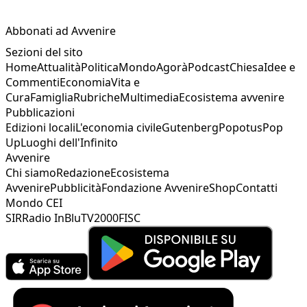
Abbonati ad Avvenire
Sezioni del sito
Home
Attualità
Politica
Mondo
Agorà
Podcast
Chiesa
Idee e
Commenti
Economia
Vita e
Cura
Famiglia
Rubriche
Multimedia
Ecosistema avvenire
Pubblicazioni
Edizioni locali
L'economia civile
Gutenberg
Popotus
Pop
Up
Luoghi dell'Infinito
Avvenire
Chi siamo
Redazione
Ecosistema
Avvenire
Pubblicità
Fondazione Avvenire
Shop
Contatti
Mondo CEI
SIR
Radio InBlu
TV2000
FISC