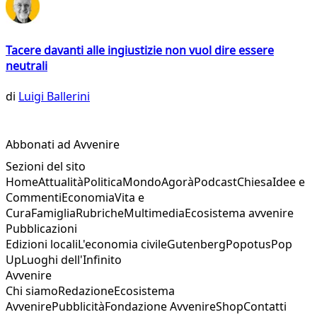
Tacere davanti alle ingiustizie non vuol dire essere
neutrali
di
Luigi Ballerini
Abbonati ad Avvenire
Sezioni del sito
Home
Attualità
Politica
Mondo
Agorà
Podcast
Chiesa
Idee e
Commenti
Economia
Vita e
Cura
Famiglia
Rubriche
Multimedia
Ecosistema avvenire
Pubblicazioni
Edizioni locali
L'economia civile
Gutenberg
Popotus
Pop
Up
Luoghi dell'Infinito
Avvenire
Chi siamo
Redazione
Ecosistema
Avvenire
Pubblicità
Fondazione Avvenire
Shop
Contatti