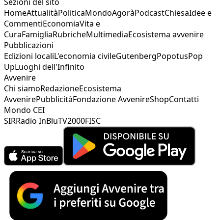
Sezioni del sito
Home
Attualità
Politica
Mondo
Agorà
Podcast
Chiesa
Idee e
Commenti
Economia
Vita e
Cura
Famiglia
Rubriche
Multimedia
Ecosistema avvenire
Pubblicazioni
Edizioni locali
L'economia civile
Gutenberg
Popotus
Pop
Up
Luoghi dell'Infinito
Avvenire
Chi siamo
Redazione
Ecosistema
Avvenire
Pubblicità
Fondazione Avvenire
Shop
Contatti
Mondo CEI
SIR
Radio InBlu
TV2000
FISC