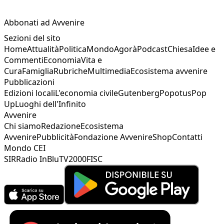
Abbonati ad Avvenire
Sezioni del sito
Home
Attualità
Politica
Mondo
Agorà
Podcast
Chiesa
Idee e
Commenti
Economia
Vita e
Cura
Famiglia
Rubriche
Multimedia
Ecosistema avvenire
Pubblicazioni
Edizioni locali
L'economia civile
Gutenberg
Popotus
Pop
Up
Luoghi dell'Infinito
Avvenire
Chi siamo
Redazione
Ecosistema
Avvenire
Pubblicità
Fondazione Avvenire
Shop
Contatti
Mondo CEI
SIR
Radio InBlu
TV2000
FISC