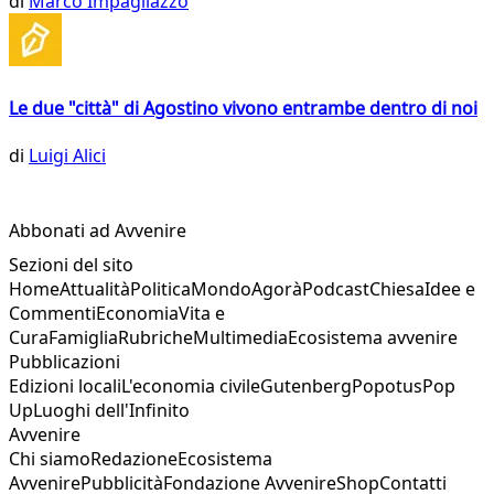
di
Marco Impagliazzo
Le due "città" di Agostino vivono entrambe dentro di noi
di
Luigi Alici
Abbonati ad Avvenire
Sezioni del sito
Home
Attualità
Politica
Mondo
Agorà
Podcast
Chiesa
Idee e
Commenti
Economia
Vita e
Cura
Famiglia
Rubriche
Multimedia
Ecosistema avvenire
Pubblicazioni
Edizioni locali
L'economia civile
Gutenberg
Popotus
Pop
Up
Luoghi dell'Infinito
Avvenire
Chi siamo
Redazione
Ecosistema
Avvenire
Pubblicità
Fondazione Avvenire
Shop
Contatti