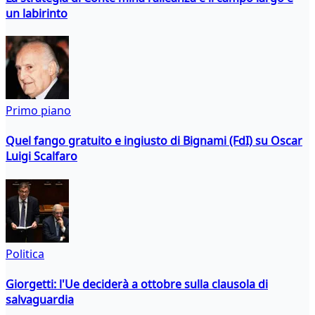
un labirinto
Primo piano
Quel fango gratuito e ingiusto di Bignami (FdI) su Oscar
Luigi Scalfaro
Politica
Giorgetti: l'Ue deciderà a ottobre sulla clausola di
salvaguardia