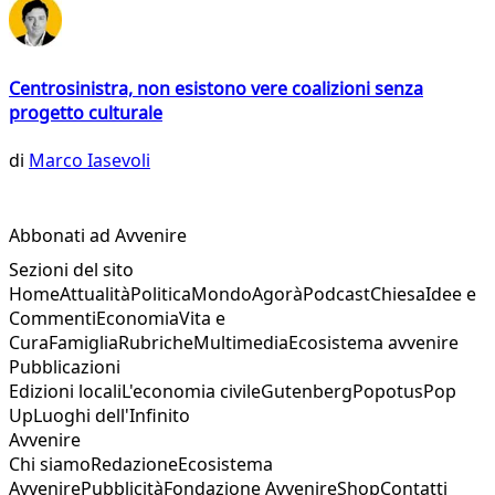
Centrosinistra, non esistono vere coalizioni senza
progetto culturale
di
Marco Iasevoli
Abbonati ad Avvenire
Sezioni del sito
Home
Attualità
Politica
Mondo
Agorà
Podcast
Chiesa
Idee e
Commenti
Economia
Vita e
Cura
Famiglia
Rubriche
Multimedia
Ecosistema avvenire
Pubblicazioni
Edizioni locali
L'economia civile
Gutenberg
Popotus
Pop
Up
Luoghi dell'Infinito
Avvenire
Chi siamo
Redazione
Ecosistema
Avvenire
Pubblicità
Fondazione Avvenire
Shop
Contatti