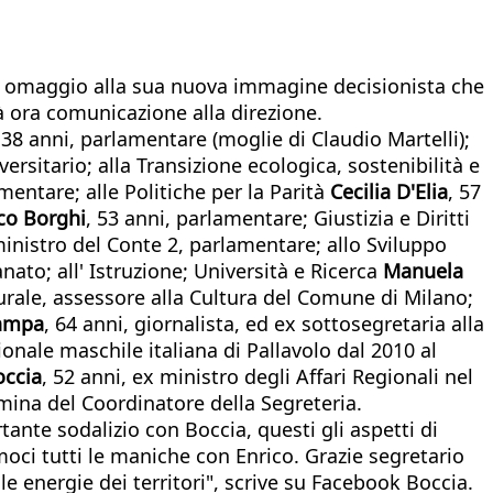
 in omaggio alla sua nuova immagine decisionista che
rà ora comunicazione alla direzione.
 38 anni, parlamentare (moglie di Claudio Martelli);
versitario; alla Transizione ecologica, sostenibilità e
amentare; alle Politiche per la Parità
Cecilia D'Elia
, 57
co Borghi
, 53 anni, parlamentare;
Giustizia e Diritti
ministro del Conte 2, parlamentare; allo Sviluppo
nato; all' Istruzione; Università e Ricerca
Manuela
urale, assessore alla Cultura del Comune di Milano;
ampa
, 64 anni, giornalista, ed ex sottosegretaria alla
onale maschile italiana di Pallavolo dal 2010 al
occia
, 52 anni, ex ministro degli Affari Regionali nel
mina del Coordinatore della Segreteria.
ante sodalizio con Boccia, questi gli aspetti di
i tutti le maniche con Enrico. Grazie segretario
e energie dei territori", scrive su Facebook Boccia.