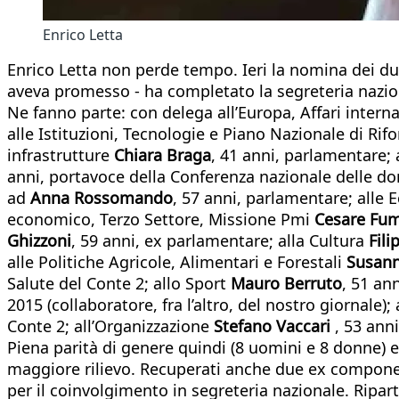
Enrico Letta
Enrico Letta non perde tempo. Ieri la nomina dei du
aveva promesso - ha completato la segreteria naziona
Ne fanno parte: con delega all’Europa, Affari intern
alle Istituzioni, Tecnologie e Piano Nazionale di Rif
infrastrutture
Chiara Braga
, 41 anni, parlamentare;
anni, portavoce della Conferenza nazionale delle do
ad
Anna Rossomando
, 57 anni, parlamentare; alle
economico, Terzo Settore, Missione Pmi
Cesare Fum
Ghizzoni
, 59 anni, ex parlamentare; alla Cultura
Fili
alle Politiche Agricole, Alimentari e Forestali
Susann
Salute del Conte 2; allo Sport
Mauro Berruto
, 51 an
2015 (collaboratore, fra l’altro, del nostro giornale);
Conte 2; all’Organizzazione
Stefano Vaccari
, 53 anni
Piena parità di genere quindi (8 uomini e 8 donne) et
maggiore rilievo. Recuperati anche due ex componen
per il coinvolgimento in segreteria nazionale. Ripar