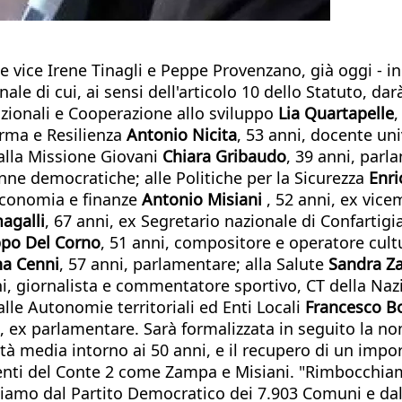
e vice Irene Tinagli e Peppe Provenzano, già oggi -
le di cui, ai sensi dell'articolo 10 dello Statuto, da
azionali e Cooperazione allo sviluppo
Lia Quartapelle
,
orma e Resilienza
Antonio Nicita
, 53 anni, docente uni
 alla Missione Giovani
Chiara Gribaudo
, 39 anni, parl
nne democratiche; alle Politiche per la Sicurezza
Enri
 Economia e finanze
Antonio Misiani
, 52 anni, ex vice
agalli
, 67 anni, ex Segretario nazionale di Confartigia
ppo Del Corno
, 51 anni, compositore e operatore cult
a Cenni
, 57 anni, parlamentare; alla Salute
Sandra Z
ni, giornalista e commentatore sportivo, CT della Nazi
 alle Autonomie territoriali ed Enti Locali
Francesco B
, ex parlamentare. Sarà formalizzata in seguito la no
à media intorno ai 50 anni, e il recupero di un import
ti del Conte 2 come Zampa e Misiani. "Rimbocchiamoc
tiamo dal Partito Democratico dei 7.903 Comuni e dall