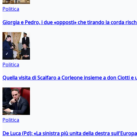
Politica
Giorgia e Pedro, i due «opposti» che tirando la corda risc
Politica
Quella visita di Scalfaro a Corleone insieme a don Ciotti e u
Politica
De Luca (Pd): «La sinistra più unita della destra sull'Europ