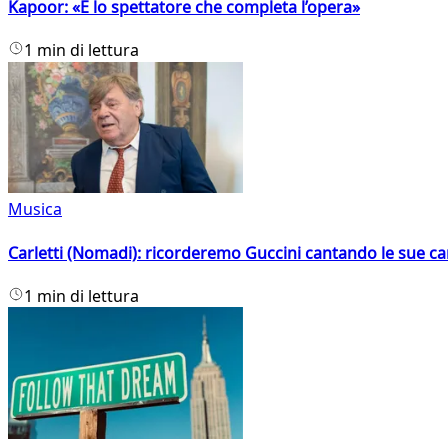
Kapoor: «È lo spettatore che completa l’opera»
1 min di lettura
Musica
Carletti (Nomadi): ricorderemo Guccini cantando le sue ca
1 min di lettura