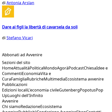
di
Antonia Arslan
Dare ai figli la libertà di cavarsela da soli
di
Stefano Vicari
Abbonati ad Avvenire
Sezioni del sito
Home
Attualità
Politica
Mondo
Agorà
Podcast
Chiesa
Idee e
Commenti
Economia
Vita e
Cura
Famiglia
Rubriche
Multimedia
Ecosistema avvenire
Pubblicazioni
Edizioni locali
L'economia civile
Gutenberg
Popotus
Pop
Up
Luoghi dell'Infinito
Avvenire
Chi siamo
Redazione
Ecosistema
Avvenire
Pubblicità
Fondazione Avvenire
Shop
Contatti