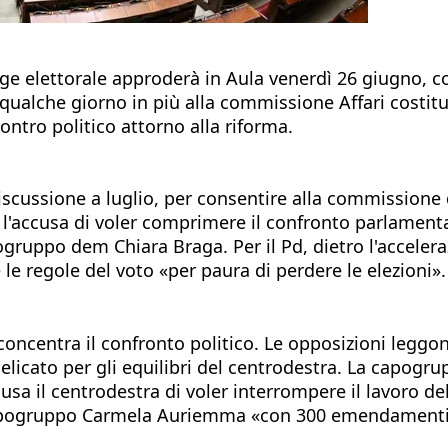
e elettorale approderà in Aula venerdì 26 giugno, com
qualche giorno in più alla commissione Affari costit
ntro politico attorno alla riforma.
 discussione a luglio, per consentire alla commissio
a l'accusa di voler comprimere il confronto parlamenta
pogruppo dem Chiara Braga. Per il Pd, dietro l'accele
le regole del voto «per paura di perdere le elezioni».
oncentra il confronto politico. Le opposizioni leggono
licato per gli equilibri del centrodestra. La capogr
sa il centrodestra di voler interrompere il lavoro d
 vicecapogruppo Carmela Auriemma «con 300 emendament