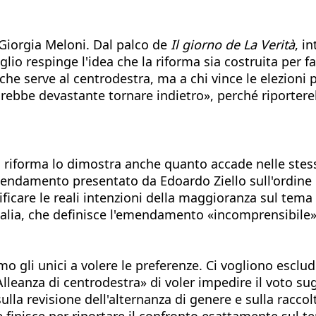
 Giorgia Meloni. Dal palco de
Il giorno de La Verità
, i
iglio respinge l'idea che la riforma sia costruita per
che serve al centrodestra, ma a chi vince le elezioni 
«sarebbe devastante tornare indietro», perché riporter
la riforma lo dimostra anche quanto accade nelle stes
endamento presentato da Edoardo Ziello sull'ordine dei
icare le reali intenzioni della maggioranza sul tema d
 Italia, che definisce l'emendamento «incomprensibile»
 gli unici a volere le preferenze. Ci vogliono esclude
l'«Alleanza di centrodestra» di voler impedire il vot
lla revisione dell'alternanza di genere e sulla raccolt