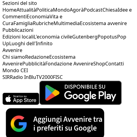
Sezioni del sito
Home
Attualità
Politica
Mondo
Agorà
Podcast
Chiesa
Idee e
Commenti
Economia
Vita e
Cura
Famiglia
Rubriche
Multimedia
Ecosistema avvenire
Pubblicazioni
Edizioni locali
L'economia civile
Gutenberg
Popotus
Pop
Up
Luoghi dell'Infinito
Avvenire
Chi siamo
Redazione
Ecosistema
Avvenire
Pubblicità
Fondazione Avvenire
Shop
Contatti
Mondo CEI
SIR
Radio InBlu
TV2000
FISC