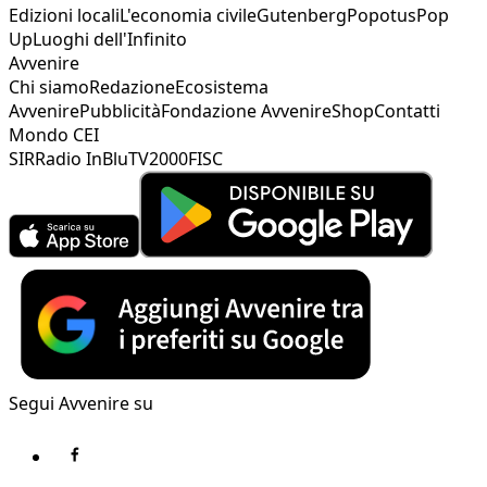
Edizioni locali
L'economia civile
Gutenberg
Popotus
Pop
Up
Luoghi dell'Infinito
Avvenire
Chi siamo
Redazione
Ecosistema
Avvenire
Pubblicità
Fondazione Avvenire
Shop
Contatti
Mondo CEI
SIR
Radio InBlu
TV2000
FISC
Segui Avvenire su