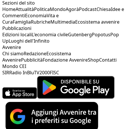
Sezioni del sito
Home
Attualità
Politica
Mondo
Agorà
Podcast
Chiesa
Idee e
Commenti
Economia
Vita e
Cura
Famiglia
Rubriche
Multimedia
Ecosistema avvenire
Pubblicazioni
Edizioni locali
L'economia civile
Gutenberg
Popotus
Pop
Up
Luoghi dell'Infinito
Avvenire
Chi siamo
Redazione
Ecosistema
Avvenire
Pubblicità
Fondazione Avvenire
Shop
Contatti
Mondo CEI
SIR
Radio InBlu
TV2000
FISC